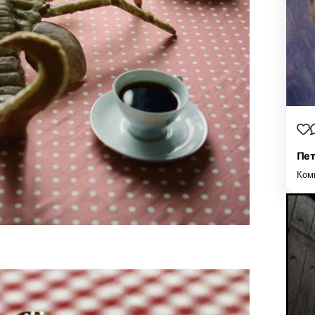
Пет
Ком