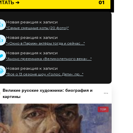
ИТАТЬ ➔
01
Новая реакция к записи
👍
"Самые смешные коты (20 фото)"
Новая реакция к записи
👍
"«Окно в Париж» актёры тогда и сейчас ..."
Новая реакция к записи
❤️
"Анонс преемника «Великолепного века»:..."
Новая реакция к записи
😂
"Все о 13 сезоне шоу «Голос. Дети»: пр..."
Великие русские художники: биография и
картины
TOP