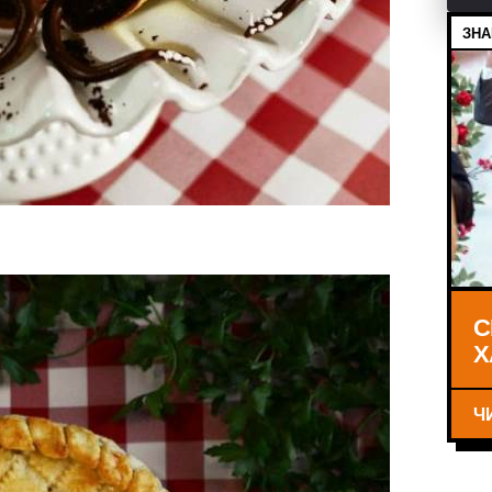
ЗНА
С
Х
Ч