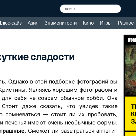
Плюс-сайз
Азия
Знаменитости
Кино
Игры
Разное
WORL
жуткие сладости
ь. Однако в этой подборке фотографий вы
 Кристины. Являясь хорошим фотографом и
 для себя не совсем обычное хобби. Она
Т
Стоит даже сказать, что увидев такие
К
но сомневаться — стоит ли их пробовать,
З
и и печенья имеют очень необычные формы.
страшные
. Сможет ли разыграться аппетит