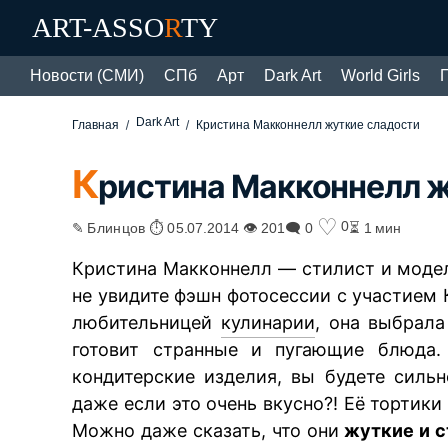
ART-ASSO
R
TY
Новости (СМИ)
СПб
Арт
Dark Art
World Girls
Dark Art
Главная
Кристина Макконнелл жуткие сладости
К
ристина Макконнелл 
♡
0
✎ Блинцов ⏱ 05.07.2014 👁 201
🗨 0
⏳ 1 мин
Кристина Макконнелл — стилист и модел
не увидите фэшн фотосессии с участием
любительницей
кулинарии
, она выбрала
готовит странные и пугающие блюда. 
кондитерские изделия, вы будете силь
даже если это очень вкусно?! Её тортик
Можно даже сказать, что они
жуткие и 