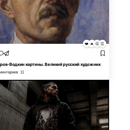
❤️
🔥
😮
👏
ров-Водкин картины. Великий русский художник
ментариев:
11