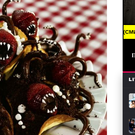
NEWS /// НОВОСТИ (СМИ) /// СВЕЖИЕ НОВОСТИ //
L