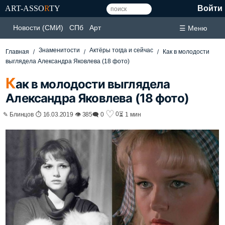
ART-ASSO
R
TY
Войти
Новости (СМИ)
СПб
Арт
☰ Меню
Знаменитости
Актёры тогда и сейчас
Главная
Как в молодости
выглядела Александра Яковлева (18 фото)
К
ак в молодости выглядела
Александра Яковлева (18 фото)
♡
0
✎ Блинцов ⏱ 16.03.2019 👁 385
🗨 0
⏳ 1 мин