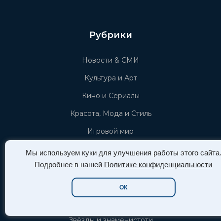
Рубрики
Новости & СМИ
Культура и Арт
Кино и Сериалы
Красота, Мода и Стиль
Игровой мир
Афиша СПб
Мы используем куки для улучшения работы этого сайта
Подробнее в нашей
Политике конфиденциальности
Тёмное искусство
Пышные формы (plus-size)
ОК
Новости Азии (азиатской культуры)
Звёзды и знаменистоти