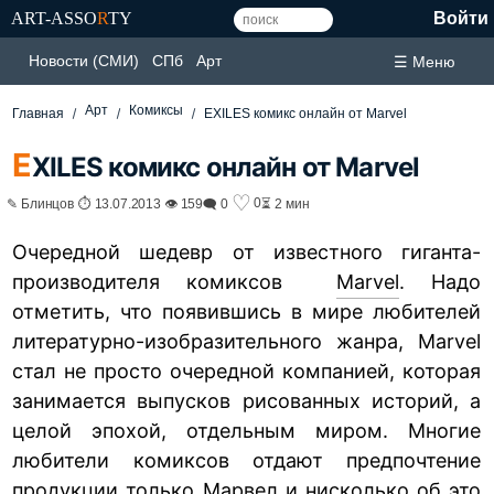
ART-ASSO
R
TY
Войти
Новости (СМИ)
СПб
Арт
☰ Меню
Арт
Комиксы
Главная
EXILES комикс онлайн от Marvel
E
XILES комикс онлайн от Marvel
♡
0
✎ Блинцов ⏱ 13.07.2013 👁 159
🗨 0
⏳ 2 мин
Очередной шедевр от известного гиганта-
производителя комиксов
Marvel
. Надо
отметить, что появившись в мире любителей
литературно-изобразительного жанра, Marvel
стал не просто очередной компанией, которая
занимается выпусков рисованных историй, а
целой эпохой, отдельным миром. Многие
любители комиксов отдают предпочтение
продукции только Марвел и нисколько об это