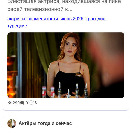
Блестящая актриса, находившаяся на пике
своей телевизионной к...
актрисы
,
знаменитости
,
июнь 2026
,
трагедия
,
турецкие
♡
0
👁 299
🗨 0
Актёры тогда и сейчас