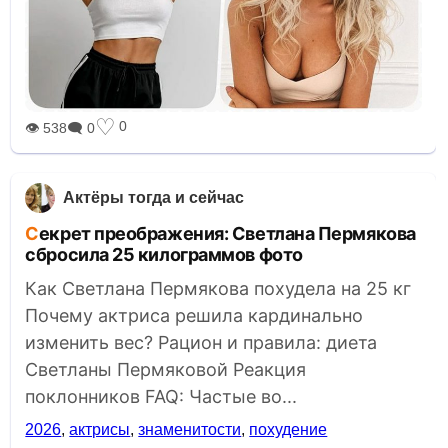
♡
0
👁 538
🗨 0
Актёры тогда и сейчас
Секрет преображения: Светлана Пермякова
сбросила 25 килограммов фото
Как Светлана Пермякова похудела на 25 кг
Почему актриса решила кардинально
изменить вес? Рацион и правила: диета
Светланы Пермяковой Реакция
поклонников FAQ: Частые во...
2026
,
актрисы
,
знаменитости
,
похудение