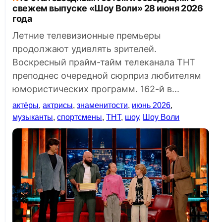
свежем выпуске «Шоу Воли» 28 июня 2026
года
Летние телевизионные премьеры
продолжают удивлять зрителей.
Воскресный прайм-тайм телеканала ТНТ
преподнес очередной сюрприз любителям
юмористических программ. 162-й в...
актёры
,
актрисы
,
знаменитости
,
июнь 2026
,
музыканты
,
спортсмены
,
ТНТ
,
шоу
,
Шоу Воли