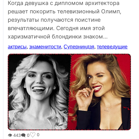
Когда девушка с дипломом архитектора
решает покорить телевизионный Олимп,
результаты получаются поистине
впечатляющими. Сегодня имя этой
харизматичной блондинки знаком...
актрисы
,
знаменитости
,
Суперниндзя
,
телеведущие
♡
0
👁 443
🗨 0