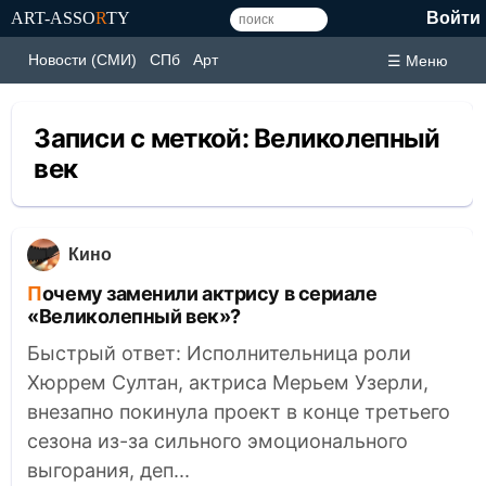
ART-ASSO
R
TY
Войти
Новости (СМИ)
СПб
Арт
☰ Меню
Записи с меткой:
Великолепный
век
Кино
Почему заменили актрису в сериале
«Великолепный век»?
Быстрый ответ: Исполнительница роли
Хюррем Султан, актриса Мерьем Узерли,
внезапно покинула проект в конце третьего
сезона из-за сильного эмоционального
выгорания, деп...