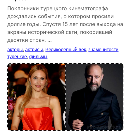
Поклонники турецкого кинематографа
дождались события, о котором просили
долгие годы. Спустя 15 лет после выхода на
экраны исторической саги, покорившей
десятки стран, ...
актёры
,
актрисы
,
Великолепный век
,
знаменитости
,
турецкие
,
фильмы