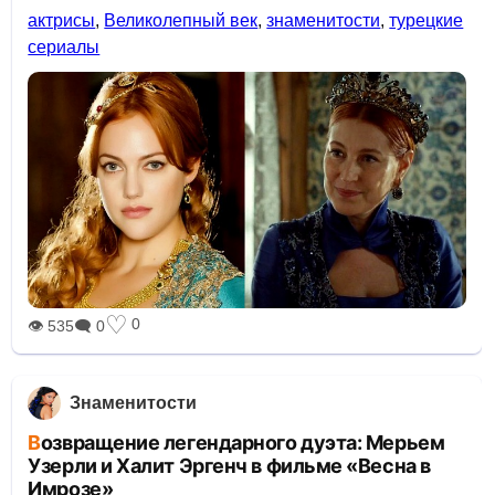
актрисы
,
Великолепный век
,
знаменитости
,
турецкие
сериалы
♡
0
👁 535
🗨 0
Знаменитости
Возвращение легендарного дуэта: Мерьем
Узерли и Халит Эргенч в фильме «Весна в
Имрозе»