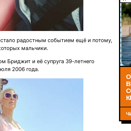
стало радостным событием ещё и потому,
 которых мальчики.
м Бриджит и её супруга 39-летнего
юля 2006 года.
О
В
С
К
Ч