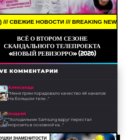
ТИ /// BREAKING NEWS /// НОВОСТИ (СМИ) /// С
ВСЁ О ВТОРОМ СЕЗОНЕ
СКАНДАЛЬНОГО ТЕЛЕПРОЕКТА
«НОВЫЙ РЕВИЗОРРО» (2026)
IVE КОММЕНТАРИИ
Александр
"
Меня прям порадовало качество 4K каналов.
На большом тели...
"
Андрей
"
Холодильник Samsung вдруг перестал
морозить в основной ка...
"
УШКИ ЗНАМЕНИТОСТИ