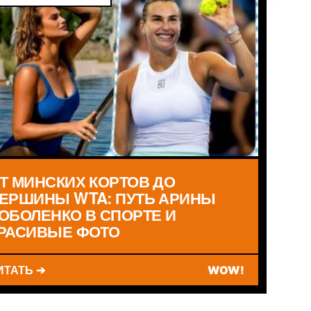
Т МИНСКИХ КОРТОВ ДО
ЕРШИНЫ WTA: ПУТЬ АРИНЫ
ОБОЛЕНКО В СПОРТЕ И
РАСИВЫЕ ФОТО
ИТАТЬ ➔
WOW!