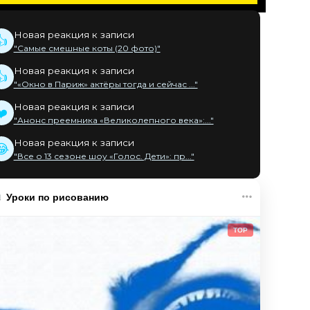
Новая реакция к записи
👍
"Самые смешные коты (20 фото)"
Новая реакция к записи
👍
"«Окно в Париж» актёры тогда и сейчас ..."
Новая реакция к записи
❤️
"Анонс преемника «Великолепного века»:..."
Новая реакция к записи
😂
"Все о 13 сезоне шоу «Голос. Дети»: пр..."
Уроки по рисованию
TOP