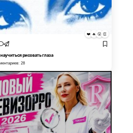
❤️
🔥
😮
👏
 научиться рисовать глаза
ментариев:
28