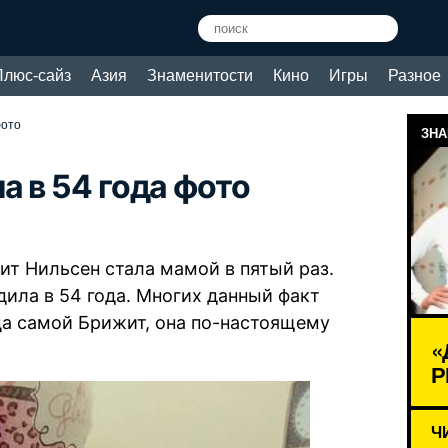
Плюс-сайз
Азия
Знаменитости
Кино
Игры
Разное
фото
ЗНА
 в 54 года фото
т Нильсен стала мамой в пятый раз.
ила в 54 года. Многих данный факт
ца самой Брижит, она по-настоящему
«
Р
Ч