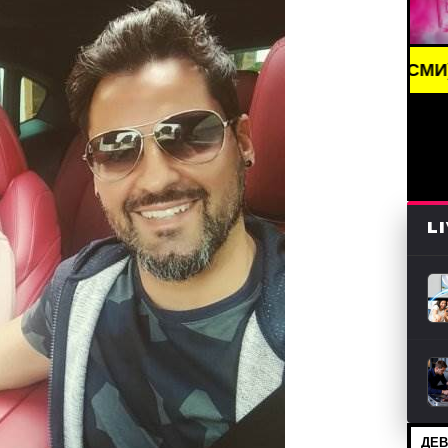
KING NEWS /// НОВОСТИ (СМИ) /// СВЕЖИЕ НОВОС
L
ДЕВ