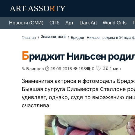
ART-ASSO
R
TY
Новости (СМИ)
СПб
Арт
Dark Art
World Girls
Знаменитости
Главная
Бриджит Нильсен родила в 54 года 
Б
риджит Нильсен родила
♡
0
✎ Блинцов ⏱ 29.06.2018 👁 198
🗨 0
⏳ 1 мин
Знаменитая актриса и фотомодель Бриджи
Бывшая супруга Сильвестра Сталлоне род
удивляет, однако, судя по выражению ли
счастлива.