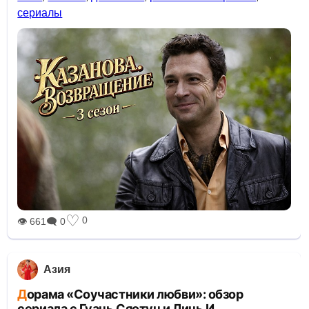
сериалы
♡
0
👁 661
🗨 0
Азия
Дорама «Соучастники любви»: обзор
сериала с Гуань Сяотун и Линь И