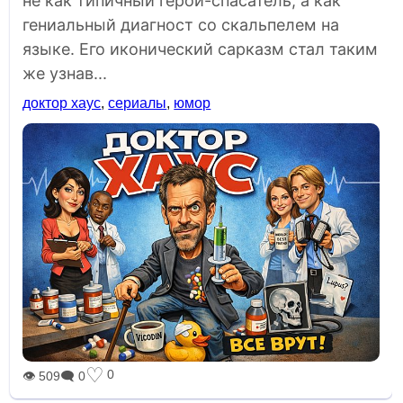
не как типичный герой-спасатель, а как
гениальный диагност со скальпелем на
языке. Его иконический сарказм стал таким
же узнав...
доктор хаус
,
сериалы
,
юмор
♡
0
👁 509
🗨 0