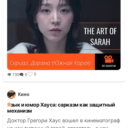
♡
0
👁 730
🗨 0
Кино
Язык и юмор Хауса: сарказм как защитный
механизм
Доктор Грегори Хаус вошел в кинематограф