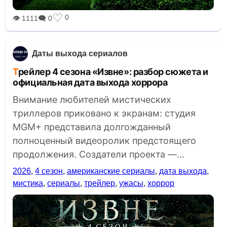
♡
0
👁 1111
🗨 0
Даты выхода сериалов
Трейлер 4 сезона «Извне»: разбор сюжета и
официальная дата выхода хоррора
Внимание любителей мистических
триллеров приковано к экранам: студия
MGM+ представила долгожданный
полноценный видеоролик предстоящего
продолжения. Создатели проекта —...
2026
,
4 сезон
,
американские сериалы
,
дата выхода
,
мистика
,
сериалы
,
трейлер
,
ужасы
,
хоррор