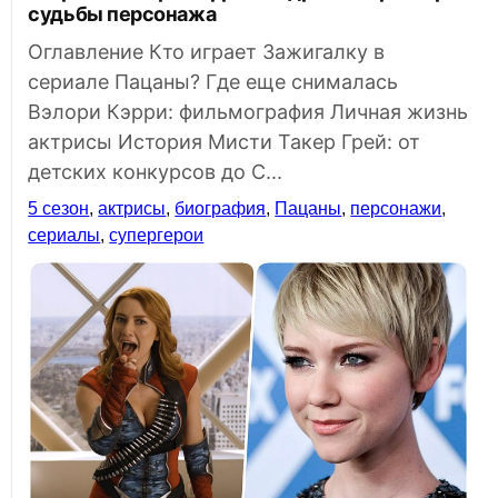
судьбы персонажа
Оглавление Кто играет Зажигалку в
сериале Пацаны? Где еще снималась
Вэлори Кэрри: фильмография Личная жизнь
актрисы История Мисти Такер Грей: от
детских конкурсов до С...
5 сезон
,
актрисы
,
биография
,
Пацаны
,
персонажи
,
сериалы
,
супергерои