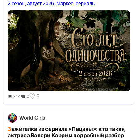
2 сезон
,
август 2026
,
Маркес
,
сериалы
♡
0
👁 214
🗨 0
World Girls
Зажигалка из сериала «Пацаны»: кто такая,
актриса Вэлори Кэрри и подробный разбор