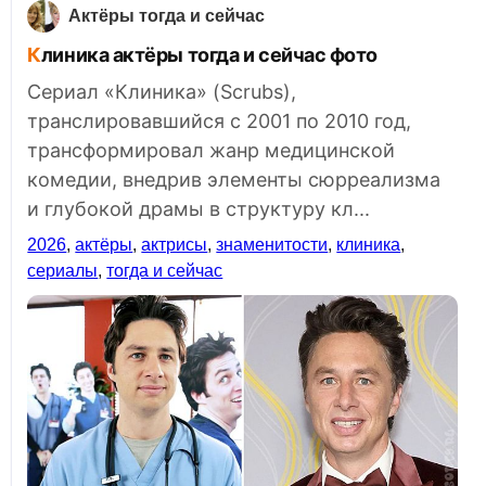
Актёры тогда и сейчас
Клиника актёры тогда и сейчас фото
Сериал «Клиника» (Scrubs),
транслировавшийся с 2001 по 2010 год,
трансформировал жанр медицинской
комедии, внедрив элементы сюрреализма
и глубокой драмы в структуру кл...
2026
,
актёры
,
актрисы
,
знаменитости
,
клиника
,
сериалы
,
тогда и сейчас