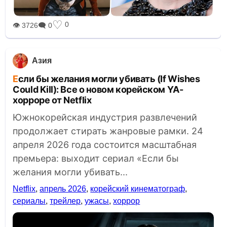
♡
0
👁 3726
🗨 0
Азия
Если бы желания могли убивать (If Wishes
Could Kill): Все о новом корейском YA-
хорроре от Netflix
Южнокорейская индустрия развлечений
продолжает стирать жанровые рамки. 24
апреля 2026 года состоится масштабная
премьера: выходит сериал «Если бы
желания могли убивать...
Netflix
,
апрель 2026
,
корейский кинематограф
,
сериалы
,
трейлер
,
ужасы
,
хоррор