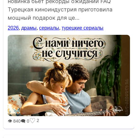
новинка бьет рекорды ожиданий FAQ
Турецкая киноиндустрия приготовила
мощный подарок для це...
2026
,
драмы
,
сериалы
,
турецкие сериалы
♡
2
👁 840
🗨 0