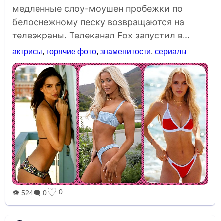
медленные слоу-моушен пробежки по
белоснежному песку возвращаются на
телеэкраны. Телеканал Fox запустил в...
актрисы
,
горячие фото
,
знаменитости
,
сериалы
♡
0
👁 524
🗨 0