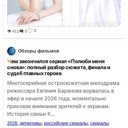
♡
0
👁 411
🗨 0
Обзоры фильмов
Чем закончился сериал «Полюби меня
снова»: полный разбор сюжета, финала и
судеб главных героев
Многосерийная остросюжетная мелодрама
режиссера Евгения Баранова ворвалась в
эфир в начале 2026 года, моментально
приковав внимание зрителей к экранам.
История семьи К...
2026
,
детективы
,
российские сериалы
,
сериалы