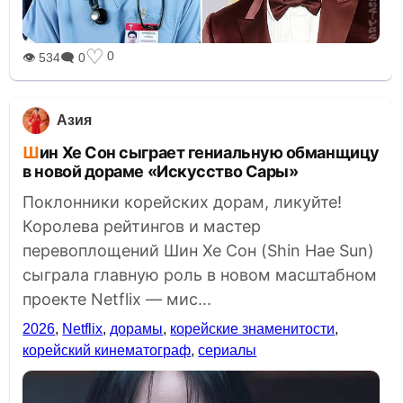
♡
0
👁 534
🗨 0
Азия
Шин Хе Сон сыграет гениальную обманщицу
в новой дораме «Искусство Сары»
Поклонники корейских дорам, ликуйте!
Королева рейтингов и мастер
перевоплощений Шин Хе Сон (Shin Hae Sun)
сыграла главную роль в новом масштабном
проекте Netflix — мис...
2026
,
Netflix
,
дорамы
,
корейские знаменитости
,
корейский кинематограф
,
сериалы