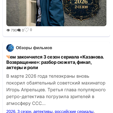
♡
0
👁 790
🗨 0
Обзоры фильмов
Чем закончился 3 сезон сериала «Казанова.
Возвращение»: разбор сюжета, финал,
актеры и роли
В марте 2026 года телеэкраны вновь
покорил обаятельный советский махинатор
Игорь Апрельцев. Третья глава популярного
ретро-детектива погрузила зрителей в
атмосферу ССС...
2026
,
3 сезон
,
детективы
,
российские сериалы
,