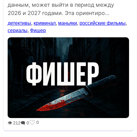
данным, может выйти в период между
2026 и 2027 годами. Эта ориентиро...
детективы
,
криминал
,
маньяки
,
российские фильмы
,
сериалы
,
Фишер
♡
0
👁 212
🗨 0