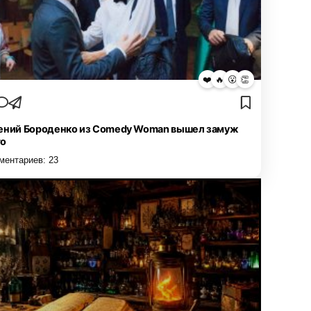
❤️
🔥
😮
👏
ений Бороденко из Comedy Woman вышел замуж
то
ментариев:
23