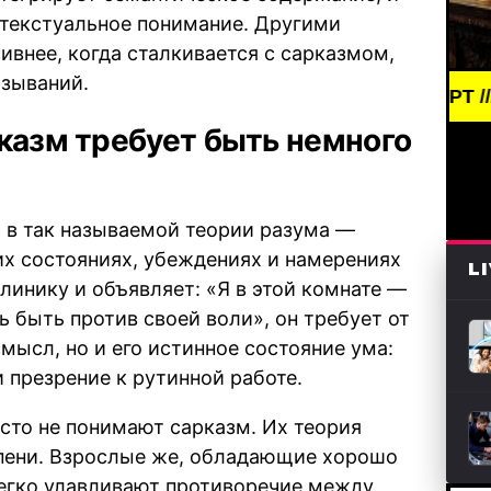
текстуальное понимание. Другими
ивнее, когда сталкивается с сарказмом,
зываний.
BREAKING NEWS /// АРТ /// ПИСАТЕЛИ 
казм требует быть немного
 в так называемой теории разума —
их состояниях, убеждениях и намерениях
L
линику и объявляет: «Я в этой комнате —
 быть против своей воли», он требует от
мысл, но и его истинное состояние ума:
 презрение к рутинной работе.
асто не понимают сарказм. Их теория
епени. Взрослые же, обладающие хорошо
легко улавливают противоречие между