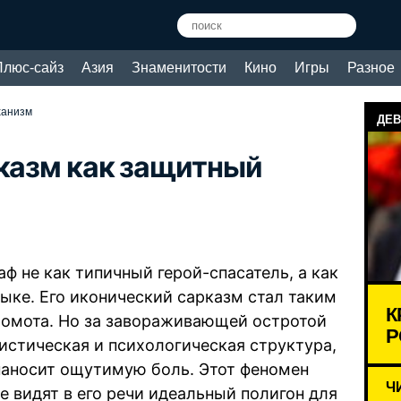
Плюс-сайз
Азия
Знаменитости
Кино
Игры
Разное
ханизм
ДЕВ
рказм как защитный
ф не как типичный герой-спасатель, а как
зыке. Его иконический сарказм стал таким
К
ромота. Но за завораживающей остротой
Р
истическая и психологическая структура,
наносит ощутимую боль. Этот феномен
Ч
е видят в его речи идеальный полигон для