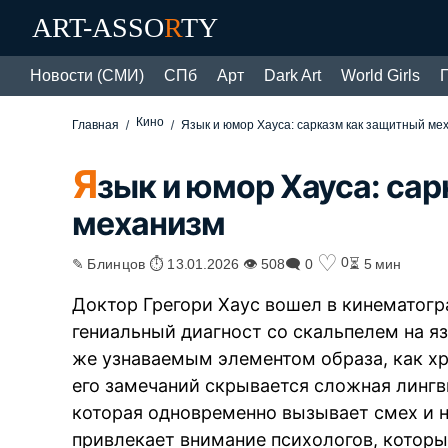
ART-ASSO
R
TY
Новости (СМИ)
СПб
Арт
Dark Art
World Girls
Кино
Главная
Язык и юмор Хауса: сарказм как защитный ме
Я
зык и юмор Хауса: са
механизм
♡
0
✎ Блинцов ⏱ 13.01.2026 👁 508
🗨 0
⏳ 5 мин
Доктор Грегори Хаус вошел в кинематогра
гениальный диагност со скальпелем на я
же узнаваемым элементом образа, как х
его замечаний скрывается сложная лингв
которая одновременно вызывает смех и 
привлекает внимание психологов, которы