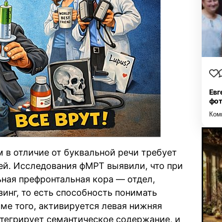
Евг
фо
Ком
м в отличие от буквальной речи требует
ей. Исследования фМРТ выявили, что при
ная префронтальная кора — отдел,
инг, то есть способность понимать
ме того, активируется левая нижняя
нтегрирует семантическое содержание, и