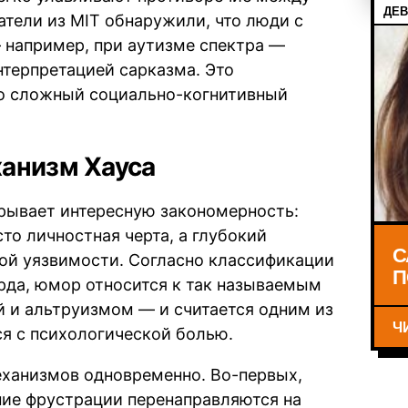
ДЕВ
тели из MIT обнаружили, что люди с
 например, при аутизме спектра —
терпретацией сарказма. Это
то сложный социально-когнитивный
анизм Хауса
рывает интересную закономерность:
то личностная черта, а глубокий
С
ой уязвимости. Согласно классификации
П
рда, юмор относится к так называемым
 и альтруизмом — и считается одним из
Ч
я с психологической болью.
ханизмов одновременно. Во-первых,
нние фрустрации перенаправляются на