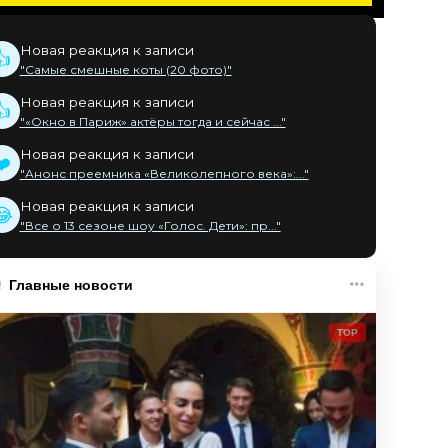
Новая реакция к записи
👍
"Самые смешные коты (20 фото)"
Новая реакция к записи
👍
"«Окно в Париж» актёры тогда и сейчас ..."
Новая реакция к записи
❤️
"Анонс преемника «Великолепного века»:..."
Новая реакция к записи
😂
"Все о 13 сезоне шоу «Голос. Дети»: пр..."
Главные новости
TOP