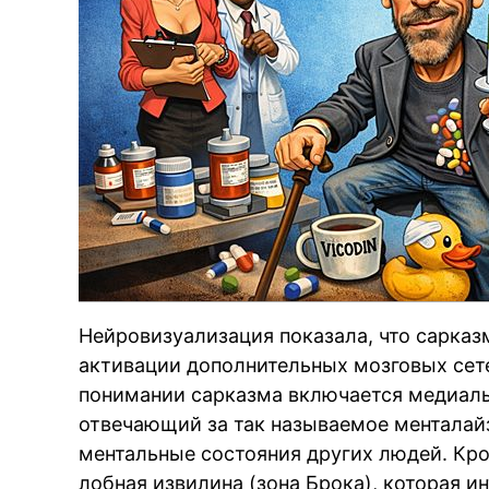
Нейровизуализация показала, что сарказ
активации дополнительных мозговых сет
понимании сарказма включается медиаль
отвечающий за так называемое менталайз
ментальные состояния других людей. Кро
лобная извилина (зона Брока), которая и