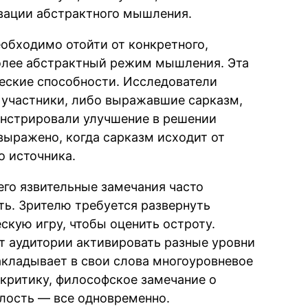
ивации абстрактного мышления.
еобходимо отойти от конкретного,
более абстрактный режим мышления. Эта
еские способности. Исследователи
 участники, либо выражавшие сарказм,
онстрировали улучшение в решении
выражено, когда сарказм исходит от
о источника.
 его язвительные замечания часто
ть. Зрителю требуется развернуть
кую игру, чтобы оценить остроту.
т аудитории активировать разные уровни
закладывает в свои слова многоуровневое
критику, философское замечание о
лость — все одновременно.