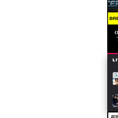
BREAKING 
О
L
ДЕВ