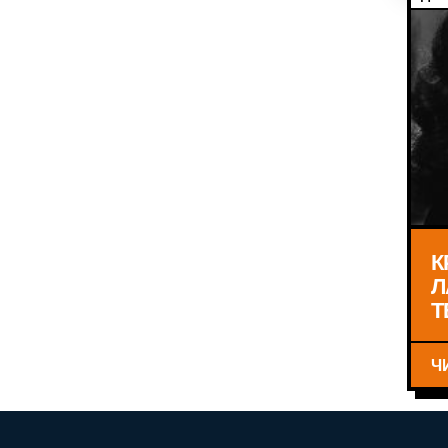
К
Л
Т
Ч