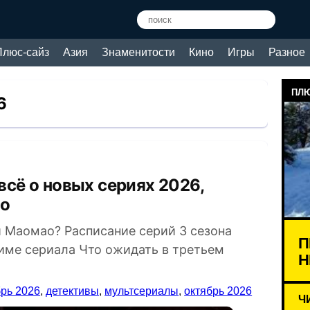
Плюс-сайз
Азия
Знаменитости
Кино
Игры
Разное
ПЛЮ
6
ао
 Маомао? Расписание серий 3 сезона
П
ниме сериала Что ожидать в третьем
Н
рь 2026
,
детективы
,
мультсериалы
,
октябрь 2026
Ч