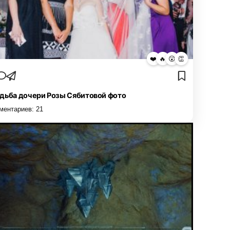
❤️
🔥
😮
👏
дьба дочери Розы Сябитовой фото
ментариев:
21