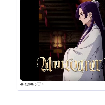
♡
0
👁 419
🗨 0