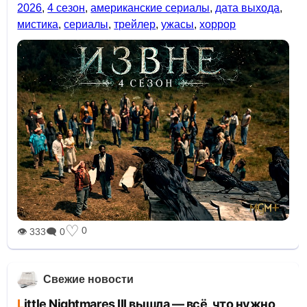
2026
,
4 сезон
,
американские сериалы
,
дата выхода
,
мистика
,
сериалы
,
трейлер
,
ужасы
,
хоррор
♡
0
👁 333
🗨 0
Свежие новости
Little Nightmares III вышла — всё, что нужно