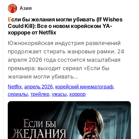
Азия
Если бы желания могли убивать (If Wishes
Could Kill): Все о новом корейском YA-
хорроре от Netflix
Южнокорейская индустрия развлечений
продолжает стирать жанровые рамки. 24
апреля 2026 года состоится масштабная
премьера: выходит сериал «Если бы
желания могли убивать...
Netflix
,
апрель 2026
,
корейский кинематограф
,
сериалы
,
трейлер
,
ужасы
,
хоррор