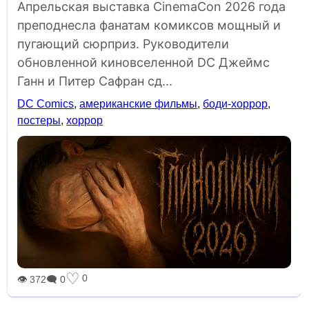
Апрельская выставка CinemaCon 2026 года
преподнесла фанатам комиксов мощный и
пугающий сюрприз. Руководители
обновленной киновселенной DC Джеймс
Ганн и Питер Сафран сд...
DC Comics
,
американские фильмы
,
боди-хоррор
,
постеры
,
хоррор
♡
0
👁 372
🗨 0