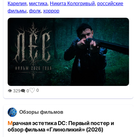
Карелия
,
мистика
,
Никита Кологривый
,
российские
фильмы
,
фолк
,
хоррор
♡
0
👁 329
🗨 0
Обзоры фильмов
Мрачная эстетика DC: Первый постер и
обзор фильма «Глиноликий» (2026)