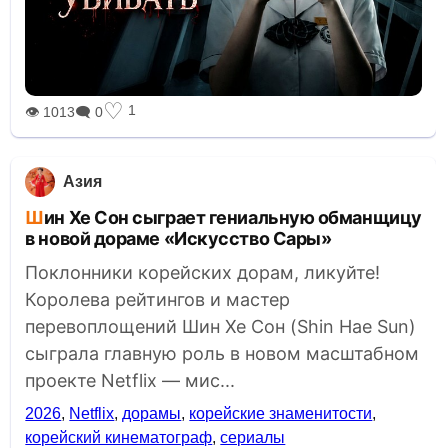
♡
1
👁 1013
🗨 0
Азия
Шин Хе Сон сыграет гениальную обманщицу
в новой дораме «Искусство Сары»
Поклонники корейских дорам, ликуйте!
Королева рейтингов и мастер
перевоплощений Шин Хе Сон (Shin Hae Sun)
сыграла главную роль в новом масштабном
проекте Netflix — мис...
2026
,
Netflix
,
дорамы
,
корейские знаменитости
,
корейский кинематограф
,
сериалы