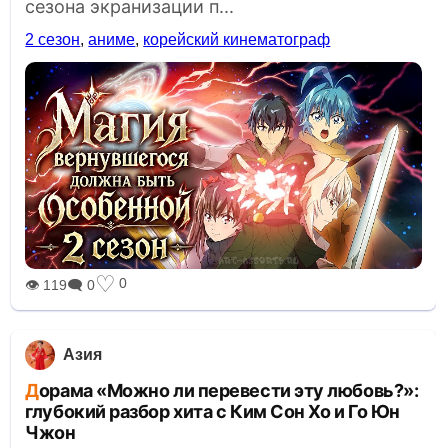
сезона экранизации п...
2 сезон
,
аниме
,
корейский кинематограф
♡
0
👁 119
🗨 0
Азия
Дорама «Можно ли перевести эту любовь?»:
глубокий разбор хита с Ким Сон Хо и Го Юн
Чжон