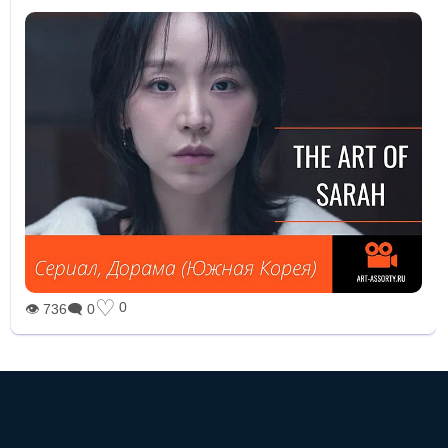
♡
0
👁 736
🗨 0