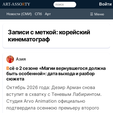
ART-ASSO
R
TY
Войти
Новости (СМИ)
СПб
Арт
☰ Меню
Записи с меткой:
корейский
кинематограф
Азия
Всё о 2 сезоне «Магии вернувшегося должна
быть особенной»: дата выхода и разбор
сюжета
Октябрь 2026 года: Дезир Арман снова
вступит в схватку с Теневым Лабиринтом.
Студия Arvo Animation официально
подтвердила осеннюю премьеру второго