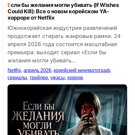
Если бы желания могли убивать (If Wishes
Could Kill): Все о новом корейском YA-
хорроре от Netflix
Южнокорейская индустрия развлечений
продолжает стирать жанровые рамки. 24
апреля 2026 года состоится масштабная
премьера: выходит сериал «Если бы
желания могли убивать...
Netflix
,
апрель 2026
,
корейский кинематограф
,
сериалы
,
трейлер
,
ужасы
,
хоррор