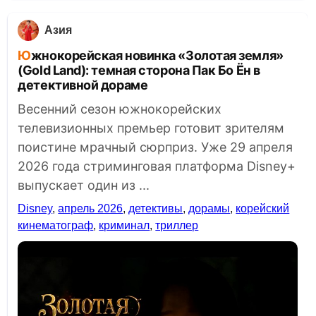
Азия
Южнокорейская новинка «Золотая земля»
(Gold Land): темная сторона Пак Бо Ён в
детективной дораме
Весенний сезон южнокорейских
телевизионных премьер готовит зрителям
поистине мрачный сюрприз. Уже 29 апреля
2026 года стриминговая платформа Disney+
выпускает один из ...
Disney
,
апрель 2026
,
детективы
,
дорамы
,
корейский
кинематограф
,
криминал
,
триллер