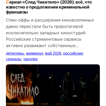
Сериал «След Чикатило» (2026): всё, что
известно о продолжении криминальной
франшизы
Спин-оффы и расширение киновселенных
давно перестали быть прерогативой
исключительно западных киностудий.
Российские стриминговые сервисы
активно развивают собственные...
детективы
,
криминал
,
май 2026
,
российские
сериалы
,
триллер