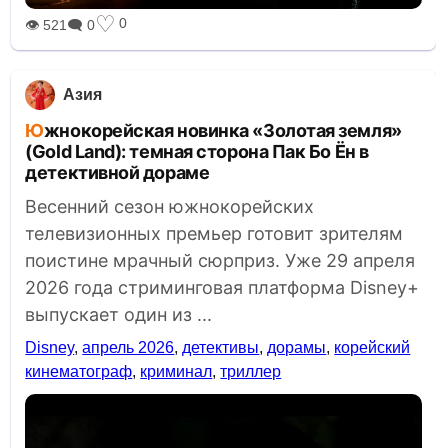
♡
0
👁 521
🗨 0
Азия
Южнокорейская новинка «Золотая земля»
(Gold Land): темная сторона Пак Бо Ён в
детективной дораме
Весенний сезон южнокорейских
телевизионных премьер готовит зрителям
поистине мрачный сюрприз. Уже 29 апреля
2026 года стриминговая платформа Disney+
выпускает один из ...
Disney
,
апрель 2026
,
детективы
,
дорамы
,
корейский
кинематограф
,
криминал
,
триллер