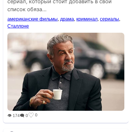
сериал, который стоит добавить в свой
список обяза...
американские фильмы
,
драма
,
криминал
,
сериалы
,
Сталлоне
♡
0
👁 174
🗨 0