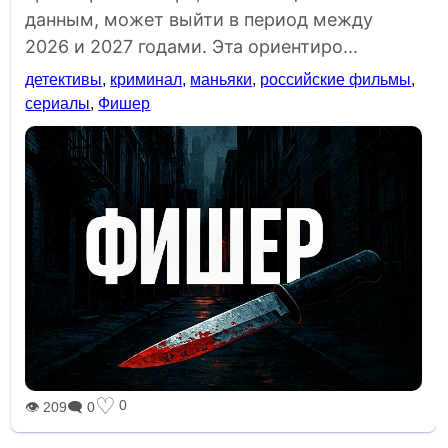
данным, может выйти в период между
2026 и 2027 годами. Эта ориентиро...
детективы
,
криминал
,
маньяки
,
российские фильмы
,
сериалы
,
Фишер
♡
0
👁 209
🗨 0