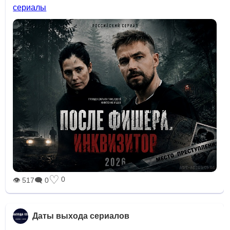
сериалы
♡
0
👁 517
🗨 0
Даты выхода сериалов