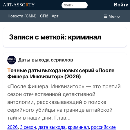
ART-ASSO
R
TY
Войти
Новости (СМИ)
СПб
Арт
☰ Меню
Записи с меткой:
криминал
Даты выхода сериалов
Точные даты выхода новых серий «После
Фишера. Инквизитор» (2026)
«После Фишера. Инквизитор» — это третий
сезон отечественной детективной
антологии, рассказывающий о поиске
серийного убийцы на границе алтайской
тайги в наши дни. Глав...
2026
,
3 сезон
,
дата выхода
,
криминал
,
российские