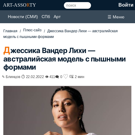
ART-ASSO
R
TY
Войти
Новости (СМИ)
СПб
Арт
☰ Меню
Плюс-сайз
Главная
Джессика Вандер Лихи — австралийская
модель с пышными формами
Д
жессика Вандер Лихи —
австралийская модель с пышными
формами
♡
0
✎ Блинцов ⏱ 22.02.2022 👁 411
🗨 0
⏳ 2 мин