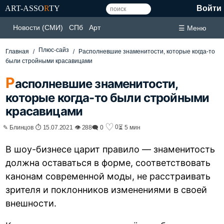
ART-ASSO
R
TY
Войти
Новости (СМИ)
СПб
Арт
☰ Меню
Плюс-сайз
Главная
Располневшие знаменитости, которые когда-то
были стройными красавицами
Р
асполневшие знаменитости,
которые когда-то были стройными
красавицами
♡
0
✎ Блинцов ⏱ 15.07.2021 👁 288
🗨 0
⏳ 5 мин
В шоу-бизнесе царит правило — знаменитость
должна оставаться в форме, соответствовать
канонам современной моды, не расстраивать
зрителя и поклонников изменениями в своей
внешности.