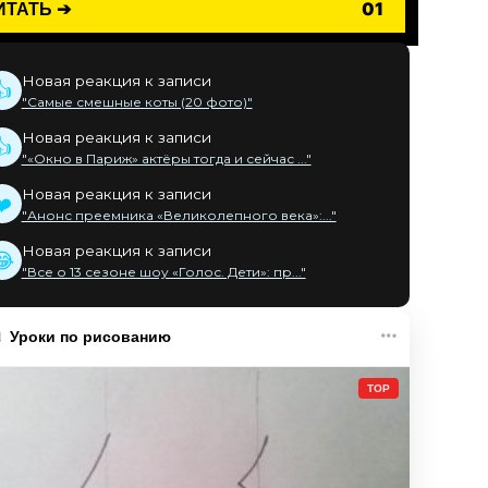
ИТАТЬ ➔
01
Новая реакция к записи
👍
"Самые смешные коты (20 фото)"
Новая реакция к записи
👍
"«Окно в Париж» актёры тогда и сейчас ..."
Новая реакция к записи
❤️
"Анонс преемника «Великолепного века»:..."
Новая реакция к записи
😂
"Все о 13 сезоне шоу «Голос. Дети»: пр..."
Уроки по рисованию
TOP