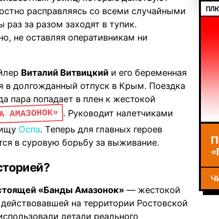
ПЛЮ
остно расправляясь со всеми случайными
 раз за разом заходят в тупик.
но, не оставляя оперативникам ни
айлер
Виталий Витвицкий
и его беременная
 в долгожданный отпуск в Крым. Поездка
а пара попадает в плен к жестокой
А АМАЗОНОК»
. Руководит налетчиками
вищу
Оспа
. Теперь для главных героев
П
ся в суровую борьбу за выживание.
«
сторией?
Ч
стоящей «Банды Амазонок»
— жестокой
 действовавшей на территории Ростовской
использовали детали реального