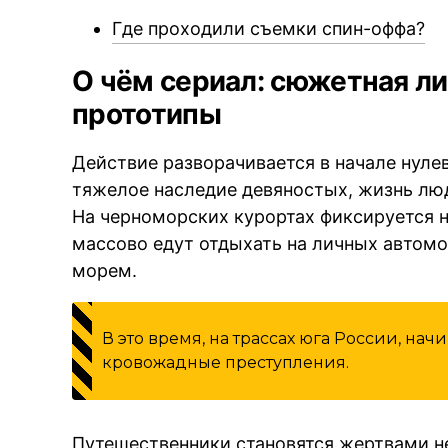
Где проходили съемки спин-оффа?
О чём сериал: сюжетная л
прототипы
Действие разворачивается в начале нуле
тяжелое наследие девяностых, жизнь люд
На черноморских курортах фиксируется 
массово едут отдыхать на личных автомо
морем.
В это время, на трассах юга России, на
кровожадные преступления.
Путешественники становятся жертвами н