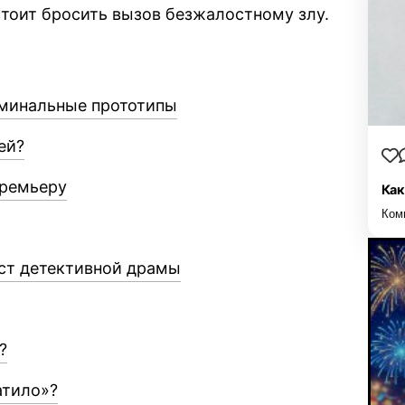
оит бросить вызов безжалостному злу.
иминальные прототипы
ей?
премьеру
Как
Ком
аст детективной драмы
?
атило»?