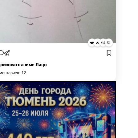
❤️
🔥
😮
👏
 рисовать аниме Лицо
ментариев:
12