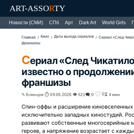
ART-ASSO
R
TY
Новости (СМИ)
СПб
Арт
Dark Art
World Girls
Кино
Даты выхода сериалов
Главная
Сериал «След Чикат
франшизы
С
ериал «След Чикатило»
известно о продолжени
франшизы
♡
0
✎ Блинцов ⏱ 09.05.2026 👁 521
🗨 0
⏳ 4 мин
Спин-оффы и расширение киновселенных 
исключительно западных киностудий. Ро
развивают собственные многосерийные м
героев, а напряжение возрастает с кажд