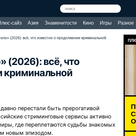
Плюс-сайз
Азия
Знаменитости
Кино
Игры
Разное
ило» (2026): всё, что известно о продолжении криминальной
ПЛЮ
 (2026): всё, что
и криминальной
П
давно перестали быть прерогативой
С
ссийские стриминговые сервисы активно
О
иры, где переплетаются судьбы знакомых
ым новым эпизодом.