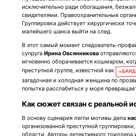
исключительно ради обогащения, безжал
свидетелями. Правоохранительные органы
Группировка действует хирургически точ
малейшего шанса выйти на след.
В этот самый момент следователь-проф
супруга
Ирина Овсянникова
отправляются
мгновенно оборачивается кошмаром, когд
«БАНД
преступной группе, известной как
загадочная и холодная женщина по проз
попытка расслабиться у моря превращает
Как сюжет связан с реальной и
В основу сценария легли мотивы дела
на
организованной преступной группировки,
области. Авторы детективного триллера 