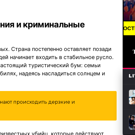
иния и криминальные
BREAKING NEWS /// НОВОСТИ (СМИ) /// СВЕ
вых. Страна постепенно оставляет позади
ей начинает входить в стабильное русло.
настоящий туристический бум: семьи
билях, надеясь насладиться солнцем и
L
чинают происходить дерзкие и
еизвестных убийц, которые действуют