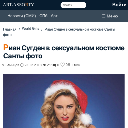
ART-ASSO
R
TY
Войти
Новости (СМИ)
СПб
Арт
☰ Меню
World Girls
Главная
Риан Сугден в сексуальном костюме Санты
фото
Р
иан Сугден в сексуальном костюме
Санты фото
♡
0
✎ Блинцов ⏱ 22.12.2018 👁 255
🗨 0
⏳ 1 мин