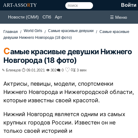
ART-ASSO
R
TY
Войти
Новости (СМИ)
СПб
Арт
☰ Меню
World Girls
Самые красивые девушки
Главная
Самые красивые
девушки Нижнего Новгорода (18 фото)
С
амые красивые девушки Нижнего
Новгорода (18 фото)
♡
0
✎ Блинцов ⏱ 09.01.2021 👁 302
🗨 0
⏳ 3 мин
Актрисы, певицы, модели, спортсменки
Нижнего Новгорода и Нижегородской области,
которые известны своей красотой.
Нижний Новгород является одним из самых
крупных городов России. Известен он не
только своей историей и