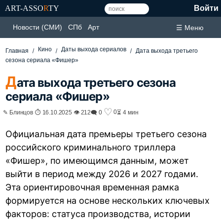
ART-ASSO
R
TY
Войти
Новости (СМИ)
СПб
Арт
☰ Меню
Кино
Даты выхода сериалов
Главная
Дата выхода третьего
сезона сериала «Фишер»
Д
ата выхода третьего сезона
сериала «Фишер»
♡
0
✎ Блинцов ⏱ 16.10.2025 👁 212
🗨 0
⏳ 4 мин
Официальная дата премьеры третьего сезона
российского криминального триллера
«Фишер», по имеющимся данным, может
выйти в период между 2026 и 2027 годами.
Эта ориентировочная временная рамка
формируется на основе нескольких ключевых
факторов: статуса производства, истории