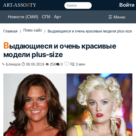
ART-ASSO
R
TY
Войти
Новости (СМИ)
СПб
Арт
☰ Меню
Плюс-сайз
Главная
Выдающиеся и очень красивые модели plus-size
В
ыдающиеся и очень красивые
модели plus-size
♡
0
✎ Блинцов ⏱ 06.06.2019 👁 258
🗨 0
⏳ 3 мин