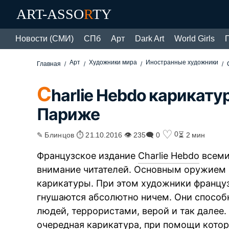
ART-ASSO
R
TY
Новости (СМИ)
СПб
Арт
Dark Art
World Girls
Арт
Художники мира
Иностранные художники
Главная
C
harlie Hebdo карикату
Париже
♡
0
✎ Блинцов ⏱ 21.10.2016 👁 235
🗨 0
⏳ 2 мин
Французское издание
Charlie Hebdo
всеми
внимание читателей. Основным оружием
карикатуры. При этом художники францу
гнушаются абсолютно ничем. Они способ
людей, террористами, верой и так далее
очередная карикатура, при помощи кот