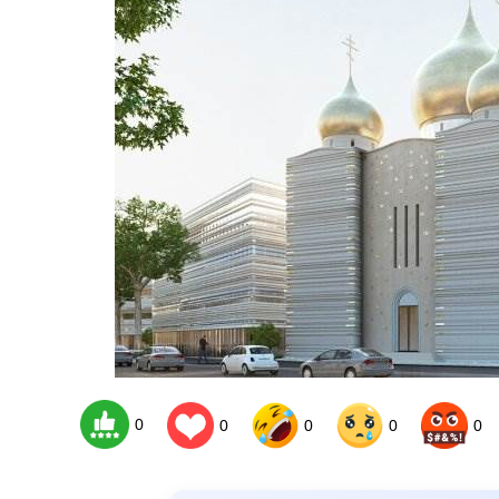
BR
0
0
0
0
0