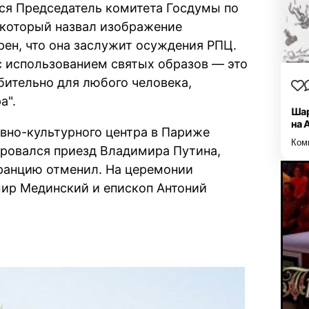
ся Председатель комитета Госдумы по
который назвал изображение
рен, что она заслужит осуждения РПЦ.
с использованием святых образов — это
бительно для любого человека,
ра
.
Шар
на 
вно-культурного центра в Париже
Ком
ировался приезд Владимира Путина,
Францию отменил. На церемонии
ир Мединский и епископ Антоний