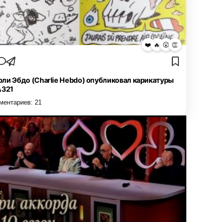
❤️
🔥
😮
👏
ли Эбдо (Charlie Hebdo) опубликовал карикатуры
А321
ментариев:
21