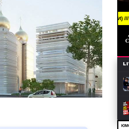
EAKING NEWS /// НОВОСТИ (СМИ) /// СВЕЖИЕ НОВ
С
L
ЮМО