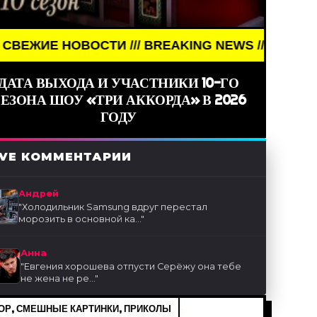
ОСТИ /// BREAKING NEWS /// НОВОСТИ (СМИ) ///
ДАТА ВЫХОДА И УЧАСТНИКИ 10-ГО
ЕЗОНА ШОУ «ТРИ АККОРДА» В 2026
ГОДУ
IVE КОММЕНТАРИИ
Андрей
"
Холодильник Samsung вдруг перестал
морозить в основной ка...
"
Анна
"
Евгения хорошева отпусти Серёжу она тебе
не жена не ре...
"
Р, СМЕШНЫЕ КАРТИНКИ, ПРИКОЛЫ