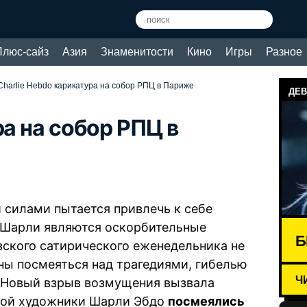
Плюс-сайз
Азия
Знаменитости
Кино
Игры
Разное
Charlie Hebdo карикатура на собор РПЦ в Париже
ДЕВ
ра на собор РПЦ в
 силами пытается привлечь к себе
 Шарли являются оскорбительные
Б
зского сатирического еженедельника не
ны посмеяться над трагедиями, гибелью
Ч
. Новый взрыв возмущения вызвала
орой художники Шарли Эбдо
посмеялись