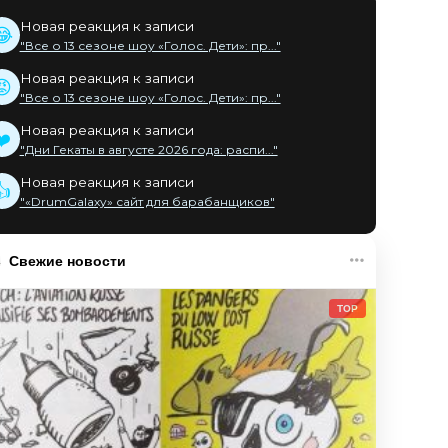
Новая реакция к записи
😂
"Все о 13 сезоне шоу «Голос. Дети»: пр..."
Новая реакция к записи
😡
"Все о 13 сезоне шоу «Голос. Дети»: пр..."
Новая реакция к записи
❤️
"Дни Гекаты в августе 2026 года: распи..."
Новая реакция к записи
👍
"«DrumGalaxy» сайт для барабанщиков"
Свежие новости
TOP