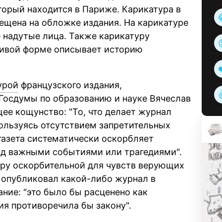
оторый находится в Париже. Карикатура в
ещена на обложке издания. На карикатуре
 надутые лица. Также карикатуру
ливой форме описывает историю
урой
французского издания,
Госдумы по образованию и науке Вячеслав
ящее кощунство:
То, что делает журнал
Пользуясь отсутствием запретительных
газета систематически оскорбляет
над важными событиями или трагедиями
.
уру оскорбительной для чувств верующих
у опубликовал какой-либо журнал в
ание:
это было бы расценено как
ия противоречила бы закону
.