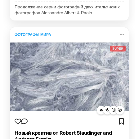
Продолжение серии фотографий двух итальянских
фотографов Alessandro Albert & Paolo…
ФОТОГРАФЫ МИРА
SUPER
🔥
🌟
😍
😮
Новый креатив от Robert Staudinger and
Andreas Franke