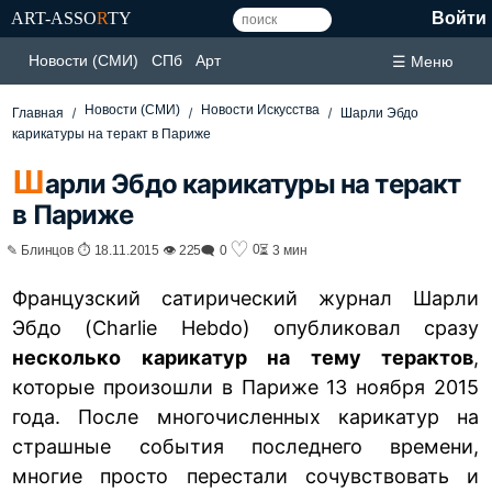
ART-ASSO
R
TY
Войти
Новости (СМИ)
СПб
Арт
☰ Меню
Новости (СМИ)
Новости Искусства
Главная
Шарли Эбдо
карикатуры на теракт в Париже
Ш
арли Эбдо карикатуры на теракт
в Париже
♡
0
✎ Блинцов ⏱ 18.11.2015 👁 225
🗨 0
⏳ 3 мин
Французский сатирический журнал Шарли
Эбдо (Charlie Hebdo) опубликовал сразу
несколько карикатур на тему терактов
,
которые произошли в Париже 13 ноября 2015
года. После многочисленных карикатур на
страшные события последнего времени,
многие просто перестали сочувствовать и