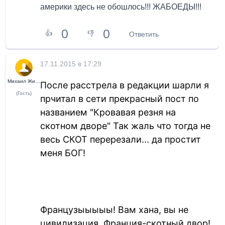
америки здесь не обошлось!!! ЖАБОЕДЫ!!!
0
0
👍
👎
Ответить
17.11.2015 в 17:29
Михаил Жихарев
После расстрела в редакции шарли я
(Гость)
прчитал в сети прекрасный пост по
названием "Кровавая резня на
скотном дворе" Так жаль что тогда не
весь СКОТ перерезали... да простит
меня БОГ!
Французыыыыы! Вам хана, вы не
цивилизация, Франция-скотный двор!