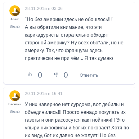
28.11.2015 в 03:06
"Но без америки здесь не обошлось!!!"
Алекс
А вы обратили внимание, что эти
(Гость)
карикадуристы старательно обходят
стороной америку? Ну всех обо*али, но не
америку. Так, что французы здесь
практически не при чём... Я так думаю
0
0
👍
👎
Ответить
20.11.2015 в 16:41
У них наверное нет дурдома, вот дебилы и
Василий
объединились!!! Просто ненадо покупать их
(Гость)
газеты и они рассосутся как гнойники!!! Это
упыри никрофилы и бог их покорает! Хотя по
их виду, бог их давно не жалует! Но без