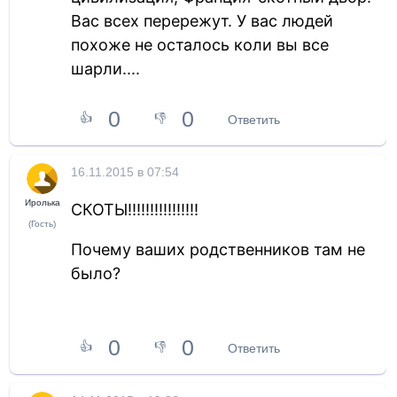
Вас всех перережут. У вас людей
похоже не осталось коли вы все
шарли....
0
0
👍
👎
Ответить
16.11.2015 в 07:54
Иролька
СКОТЫ!!!!!!!!!!!!!!!!
(Гость)
Почему ваших родственников там не
было?
0
0
👍
👎
Ответить