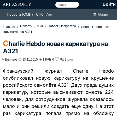
ART-ASSO
R
TY
Войти
Новости (СМИ)
СПб
Арт
☰ Меню
Новости (СМИ)
Новости Искусства
Главная
Charlie Hebdo новая
карикатура на А321
C
harlie Hebdo новая карикатура на
А321
♡
0
✎ Блинцов ⏱ 13.11.2015 👁 146
🗨 6
⏳ 3 мин
Французский журнал Charlie Hebdo
опубликовал новую карикатуру на крушение
российского самолёта А321.
Двух предыдущих
карикатур
, которые высмеивают смерть 224
человек, для сотрудников журнала оказалось
мало и они решили создать ещё одну. На этот
раз карикатура попала прямо на обложку