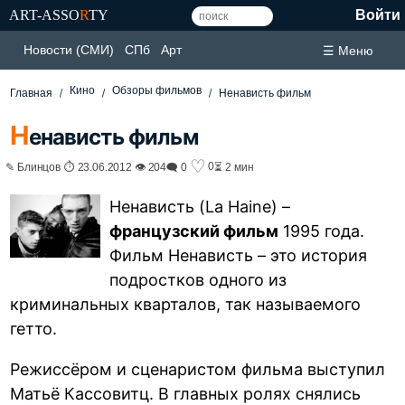
ART-ASSO
R
TY
Войти
Новости (СМИ)
СПб
Арт
☰ Меню
Кино
Обзоры фильмов
Главная
Ненависть фильм
Н
енависть фильм
♡
0
✎ Блинцов ⏱ 23.06.2012 👁 204
🗨 0
⏳ 2 мин
Ненависть (La Haine) –
французский фильм
1995 года.
Фильм Ненависть – это история
подростков одного из
криминальных кварталов, так называемого
гетто.
Режиссёром и сценаристом фильма выступил
Матьё Кассовитц. В главных ролях снялись