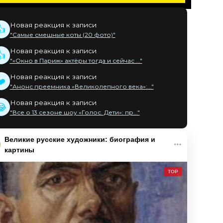
Новая реакция к записи
👍
"Самые смешные коты (20 фото)"
Новая реакция к записи
👍
"«Окно в Париж» актёры тогда и сейчас ..."
Новая реакция к записи
❤️
"Анонс преемника «Великолепного века»:..."
Новая реакция к записи
😂
"Все о 13 сезоне шоу «Голос. Дети»: пр..."
Великие русские художники: биография и
картины
TOP