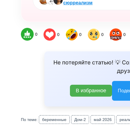
сюрреализм
0
0
0
0
0
Не потеряйте статью! 💡 С
друз
В избранное
Поде
По теме:
беременные
Дом-2
май 2026
реал