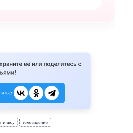
охраните её или поделитесь с
ьями!
литься
ити-шоу
телевидение