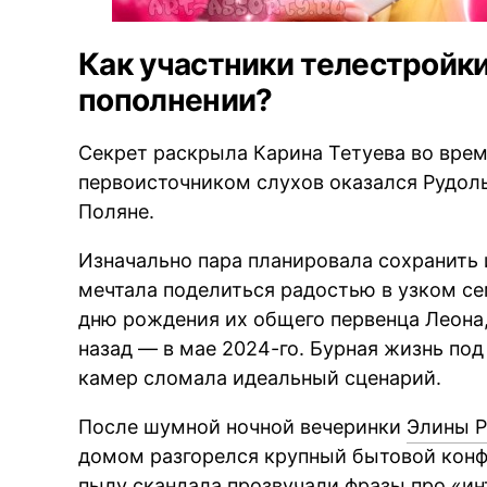
Как участники телестройк
пополнении?
Секрет раскрыла Карина Тетуева во врем
первоисточником слухов оказался Рудол
Поляне.
Изначально пара планировала сохранить 
мечтала поделиться радостью в узком се
дню рождения их общего первенца Леона,
назад — в мае 2024-го. Бурная жизнь по
камер сломала идеальный сценарий.
После шумной ночной вечеринки
Элины 
домом разгорелся крупный бытовой конфл
пылу скандала прозвучали фразы про «ин