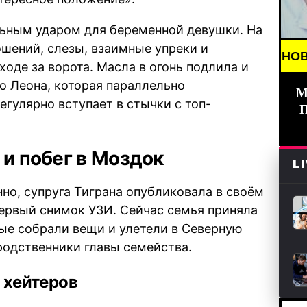
льным ударом для беременной девушки. На
шений, слезы, взаимные упреки и
// НОВОСТИ (СМИ) /// СВЕЖИЕ НОВОСТИ /// BREA
оде за ворота. Масла в огонь подлила и
о Леона, которая параллельно
М
гулярно вступает в стычки с топ-
 и побег в Моздок
L
но, супруга Тиграна опубликовала в своём
первый снимок УЗИ. Сейчас семья приняла
ые собрали вещи и улетели в Северную
родственники главы семейства.
 хейтеров