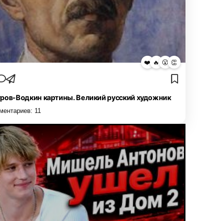
❤️
🔥
😮
👏
ров-Водкин картины. Великий русский художник
ментариев:
11