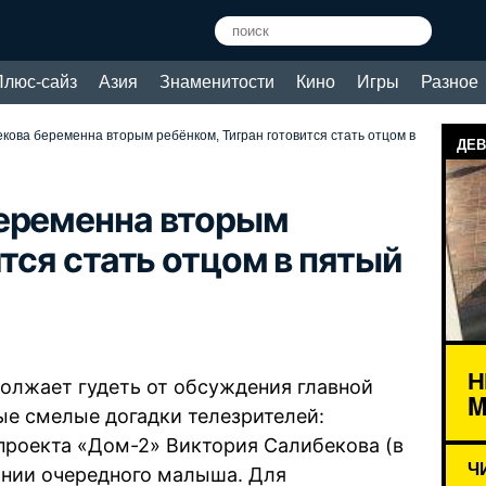
Плюс-сайз
Азия
Знаменитости
Кино
Игры
Разное
кова беременна вторым ребёнком, Тигран готовится стать отцом в
ДЕВ
беременна вторым
тся стать отцом в пятый
Н
олжает гудеть от обсуждения главной
M
ые смелые догадки телезрителей:
проекта «Дом-2» Виктория Салибекова (в
Ч
ании очередного малыша. Для