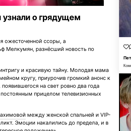
и узнали о грядущем
я ожесточенной ссоры, а
ьф Мелкумян, разнёсший новость по
Пет
Ком
интригу и красивую тайну. Молодая мама
мейном кругу, приурочив громкий анонс к
 появившегося на свет ровно два года
д постоянным прицелом телевизионных
Рахимовой
между женской спальней и VIP-
икт. Эмоции накалились до предела, и в
тересное положение».