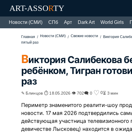
ART-ASSO
R
TY
Новости (СМИ)
СПб
Арт
Dark Art
World Girls
Новости (СМИ)
Свежие новости
Главная
Виктория Салибе
пятый раз
В
иктория Салибекова 
ребёнком, Тигран готови
раз
♡
0
✎ Блинцов ⏱ 18.05.2026 👁 702
🗨 0
⏳ 3 мин
Периметр знаменитого реалити-шоу прод
новости. 17 мая 2026 подтвердились сам
действующая участница телевизионного 
девичестве Лысковец) находится в ожид