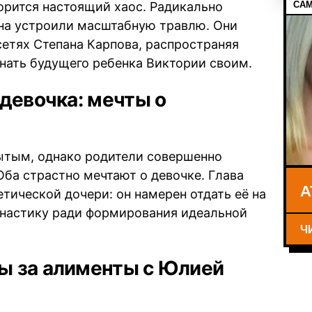
САМ
ворится настоящий хаос. Радикально
на устроили масштабную травлю. Они
сетях Степана Карпова, распространяя
нать будущего ребенка Виктории своим.
девочка: мечты о
рытым, однако родители совершенно
Оба страстно мечтают о девочке. Глава
А
тической дочери: он намерен отдать её на
настику ради формирования идеальной
Ч
ы за алименты с Юлией