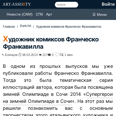
ART-ASSO
R
TY
Войти
Новости (СМИ)
СПб
Арт
☰ Меню
Dark Art
Главная
Художник комиксов Франческо Франкавилла
Х
удожник комиксов Франческо
Франкавилла
♡
0
✎ Блинцов ⏱ 08.03.2014 👁 217
🗨 0
⏳ 1 мин
В одном из прошлых выпусков мы уже
публиковали работы Франческо Франкавилла.
Тогда это была тематическая серия
иллюстраций автора, которая была посвящена
зимней Олимпиаде в Сочи 2014 «
Супергерои
на зимней Олимпиаде в Сочи
«. На этот раз мы
решили познакомить вас с основным
творчеством этого итальянского художника и