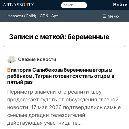
ART-ASSO
R
TY
Войти
Новости (СМИ)
СПб
Арт
☰ Меню
Записи с меткой:
беременные
Свежие новости
Виктория Салибекова беременна вторым
ребёнком, Тигран готовится стать отцом в
пятый раз
Периметр знаменитого реалити-шоу
продолжает гудеть от обсуждения главной
новости. 17 мая 2026 подтвердились самые
смелые догадки телезрителей:
действующая участница те...