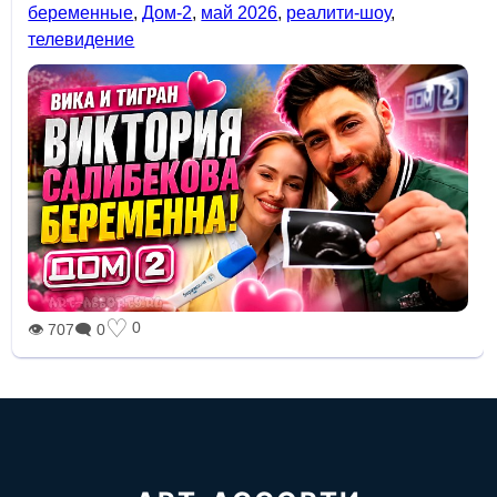
беременные
,
Дом-2
,
май 2026
,
реалити-шоу
,
телевидение
♡
0
👁 707
🗨 0