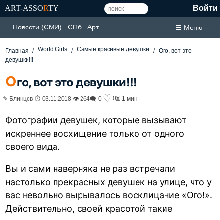
ART-ASSO
R
TY
Войти
Новости (СМИ)
СПб
Арт
☰ Меню
World Girls
Самые красивые девушки
Главная
Ого, вот это
девушки!!!
О
го, вот это девушки!!!
♡
0
✎ Блинцов ⏱ 03.11.2018 👁 264
🗨 0
⏳ 1 мин
Фотографии девушек, которые вызывают
искреннее восхищение только от одного
своего вида.
Вы и сами наверняка не раз встречали
настолько прекрасных девушек на улице, что у
вас невольно вырывалось восклицание «Ого!».
Действительно, своей красотой такие