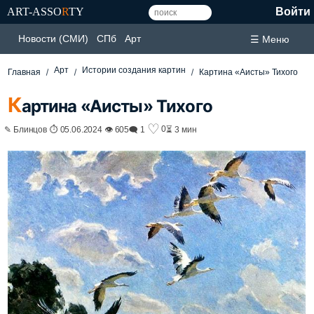
ART-ASSO
R
TY
Войти
Новости (СМИ)
СПб
Арт
☰ Меню
Арт
Истории создания картин
Главная
Картина «Аисты» Тихого
К
артина «Аисты» Тихого
♡
0
✎ Блинцов ⏱ 05.06.2024 👁 605
🗨 1
⏳ 3 мин