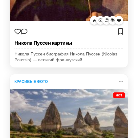
🔥
😮
😍
🌟
❤️
Никола Пуссен картины
Никола Пуссен биография Никола Пуссен (Nicolas
Poussin) — великий французский…
КРАСИВЫЕ ФОТО
HOT