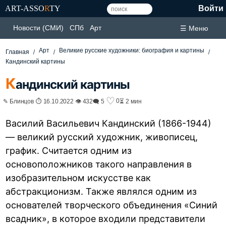
ART-ASSO
R
TY
Войти
Новости (СМИ)
СПб
Арт
☰ Меню
Арт
Великие русские художники: биография и картины
Главная
Кандинский картины
К
андинский картины
♡
0
✎ Блинцов ⏱ 16.10.2022 👁 432
🗨 5
⏳ 2 мин
Василий Васильевич Кандинский (1866-1944)
— великий русский художник, живописец,
график. Считается одним из
основоположников такого направления в
изобразительном искусстве как
абстракционизм. Также являлся одним из
основателей творческого объединения «Синий
всадник», в которое входили представители