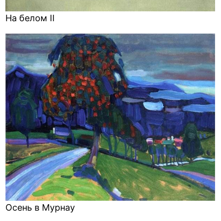
На белом II
Осень в Мурнау