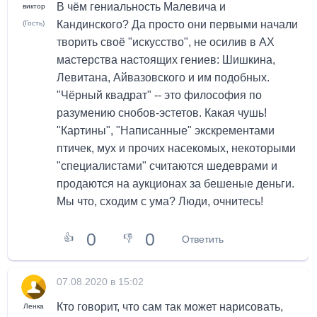
В чём гениальность Малевича и
виктор
Кандинского? Да просто они первыми начали
(Гость)
творить своё "искусство", не осилив в АХ
мастерства настоящих гениев: Шишкина,
Левитана, Айвазовского и им подобных.
"Чёрный квадрат" -- это философия по
разумению снобов-эстетов. Какая чушь!
"Картины", "Написанные" экскрементами
птичек, мух и прочих насекомых, некоторыми
"специалистами" считаются шедеврами и
продаются на аукционах за бешеные деньги.
Мы что, сходим с ума? Люди, очнитесь!
0
0
👍
👎
Ответить
07.08.2020 в 15:02
Кто говорит, что сам так может нарисовать,
Ленка