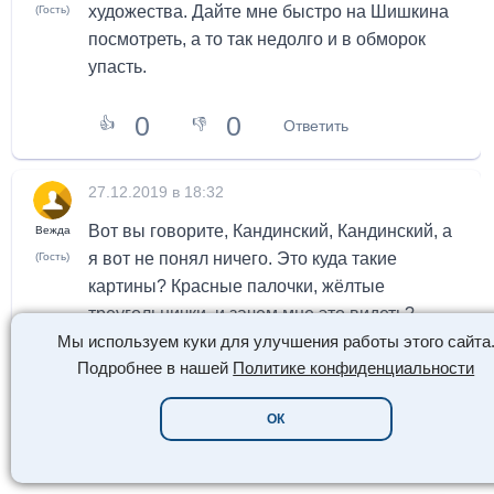
художества. Дайте мне быстро на Шишкина
(Гость)
посмотреть, а то так недолго и в обморок
упасть.
0
0
👍
👎
Ответить
27.12.2019 в 18:32
Вот вы говорите, Кандинский, Кандинский, а
Вежда
я вот не понял ничего. Это куда такие
(Гость)
картины? Красные палочки, жёлтые
треугольнички, и зачем мне это видеть?
Мы используем куки для улучшения работы этого сайта
0
0
Подробнее в нашей
Политике конфиденциальности
👍
👎
Ответить
ОК
НЕ ПРОПУСТИТЕ: