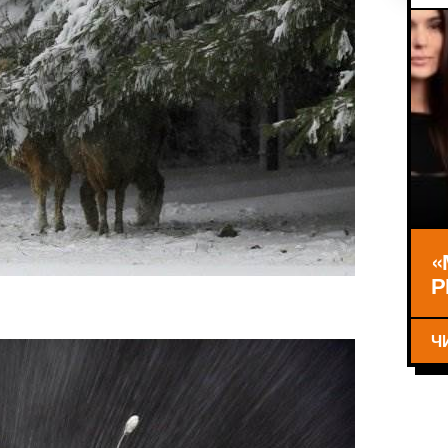
«
Р
Ч