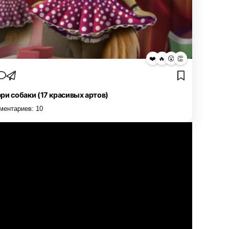
❤️
🔥
😮
👏
ри собаки (17 красивых артов)
ментариев:
10