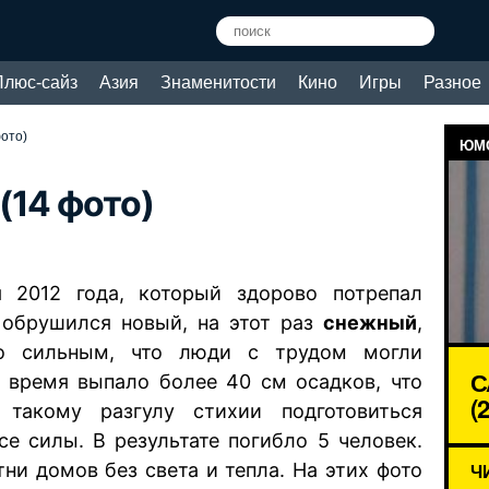
Плюс-сайз
Азия
Знаменитости
Кино
Игры
Разное
ото)
ЮМО
(14 фото)
 2012 года, который здорово потрепал
 обрушился новый, на этот раз
снежный
,
ко сильным, что люди с трудом могли
С
е время выпало более 40 см осадков, что
(
такому разгулу стихии подготовиться
е силы. В результате погибло 5 человек.
ни домов без света и тепла. На этих фото
Ч