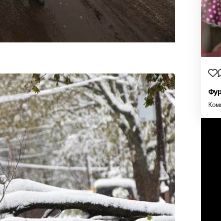
Фур
Ком