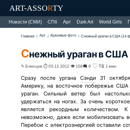
ART-ASSO
R
TY
Новости (СМИ)
СПб
Арт
Dark Art
World Girls
Арт
Красивые фото
Главная
Снежный ураган в США (14 ф
С
нежный ураган в США 
♡
0
✎ Блинцов ⏱ 05.12.2012 👁 156
🗨 0
⏳ 1 мин
Сразу после ургана
Сэнди
31 октября
Америку, на восточное побережье США
ураган. Сильный ветер был настоль
удержаться на ногах. За очень коротко
является рекордным количеством. К 
невозможно, даже если мобилизовать вс
Перебои с электроэнергией оставили сот