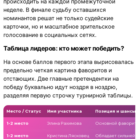
происходить на каждой промежуточной
неделе. В финале судьбу оставшихся
номинантов решат не только судейские
карточки, но и масштабное зрительское
голосование в социальных сетях.
Таблица лидеров: кто может победить?
На основе баллов первого этапа вырисовалась
предельно четкая картина фаворитов и
отстающих. Две главные претендентки на
победу буквально идут ноздря в ноздрю,
разделяя первую строчку турнирной таблицы.
Место / Статус
Имя участника
Позиция и шансы 
1-2 место
Элина Рахимова
Основной фаворит. 
1-2 место
Кристина Лясковец
Обладает сильнейше