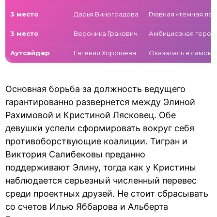
3 место
Дарья Виноградова
Главная «темная ло
3 место
Вероника Гракович
Амбициозная героин
Аутсайдер
Евгения Хорошева
Оказалась в самом 
Основная борьба за должность ведущего
гарантированно развернется между Элиной
Рахимовой и Кристиной Лясковец. Обе
девушки успели сформировать вокруг себя
противоборствующие коалиции. Тигран и
Виктория Салибековы преданно
поддерживают Элину, тогда как у Кристины
наблюдается серьезный численный перевес
среди проектных друзей. Не стоит сбрасывать
со счетов Илью Яббарова и Альберта