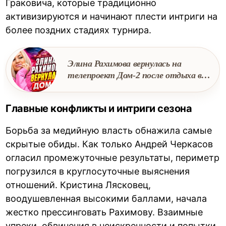
Граковича, которые традиционно
активизируются и начинают плести интриги на
более поздних стадиях турнира.
Элина Рахимова вернулась на
телепроект Дом-2 после отдыха в
Таиланде
Главные конфликты и интриги сезона
Борьба за медийную власть обнажила самые
скрытые обиды. Как только Андрей Черкасов
огласил промежуточные результаты, периметр
погрузился в круглосуточные выяснения
отношений. Кристина Лясковец,
воодушевленная высокими баллами, начала
жестко прессинговать Рахимову. Взаимные
упреки, обвинения в неискренности и попытки