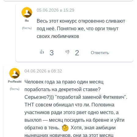
05.06.2026 в 15:29
Весь этот конкурс откровенно сливают
Ян
под неё. Понятно же, что орги тянут
(Гость)
своих любимчиков
3
2
👍
👎
Ответить
04.06.2026 в 08:32
Человек года за право один месяц
ProRealiti
поработать на декретной ставке?
(Гость)
Серьезно?))) "поработай заменой Фиткевич".
ТНТ совсем обнищал что ли. Половина
участников ради этого рвет одно место, а
выхлоп — месяц посидеть на бревне и уйти
обратно в тень.
Хотя, зная амбиции
нынешних новичков, они за этот месяц