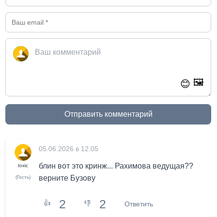
🖼️
😊
Отправить комментарий
05.06.2026 в 12:05
блин вот это кринж... Рахимова ведущая??
toxic
верните Бузову
(Гость)
2
2
👍
👎
Ответить