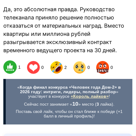
Да, это абсолютная правда. Руководство
телеканала приняло решение полностью
отказаться от материальных наград. Вместо
квартиры или миллиона рублей
разыгрывается эксклюзивный контракт
временного ведущего проекта на 30 дней.
1
0
2
0
0
«
Когда финал конкурса «Человек года Дом-2» в
2026 году: интриги, лидеры, полный разбор
»
участвует в конкурсе
«Король лайков»
!
10
Сейчас пост занимает «
» место (
3
лайка).
Поставь свой лайк, чтобы он стал ближе к победе (+1
балл в личный профиль)!