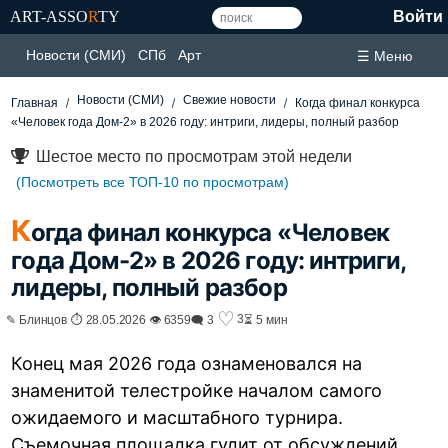
ART-ASSO
R
TY
Войти
Новости (СМИ)
СПб
Арт
☰ Меню
Новости (СМИ)
Свежие новости
Главная
Когда финал конкурса
«Человек года Дом-2» в 2026 году: интриги, лидеры, полный разбор
Шестое место по просмотрам этой недели
(Посмотреть все ТОП-10 по просмотрам)
К
огда финал конкурса «Человек
года Дом-2» в 2026 году: интриги,
лидеры, полный разбор
♡
3
✎ Блинцов ⏱ 28.05.2026 👁 6359
🗨 3
⏳ 5 мин
Конец мая 2026 года ознаменовался на
знаменитой телестройке началом самого
ожидаемого и масштабного турнира.
Съемочная площадка гудит от обсуждений,