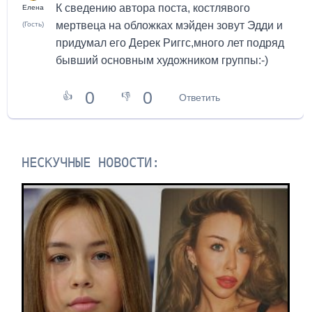
К сведению автора поста, костлявого
Елена
мертвеца на обложках мэйден зовут Эдди и
(Гость)
придумал его Дерек Риггс,много лет подряд
бывший основным художником группы:-)
0
0
👍
👎
Ответить
НЕСКУЧНЫЕ НОВОСТИ: