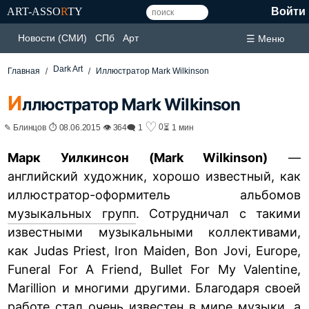
ART-ASSO
R
TY
Войти
Новости (СМИ)
СПб
Арт
☰ Меню
Dark Art
Главная
Иллюстратор Mark Wilkinson
И
ллюстратор Mark Wilkinson
♡
0
✎ Блинцов ⏱ 08.06.2015 👁 364
🗨 1
⏳ 1 мин
Марк Уилкинсон (Mark Wilkinson)
—
английский художник, хорошо известный, как
иллюстратор-оформитель альбомов
музыкальных групп
. Сотрудничал с такими
известными музыкальными коллективами,
как Judas Priest, Iron Maiden, Bon Jovi, Europe,
Funeral For A Friend, Bullet For My Valentine,
Marillion и многими другими. Благодаря своей
работе стал очень известен в мире музыки, а