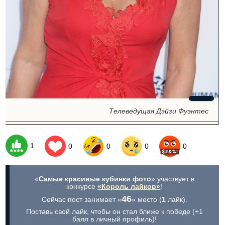
Телеведущая Дэйзи Фуэнтес
1
0
0
0
0
«
Самые красивые кубинки фото
» участвует в
конкурсе
«Король лайков»
!
46
Сейчас пост занимает «
» место (
1
лайк).
Поставь свой лайк, чтобы он стал ближе к победе (+1
балл в личный профиль)!