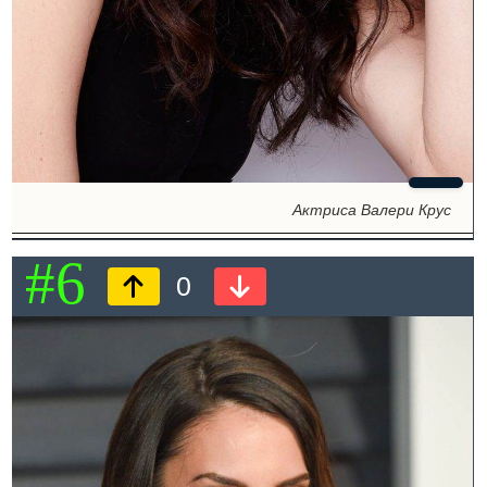
Актриса Валери Крус
#6
0