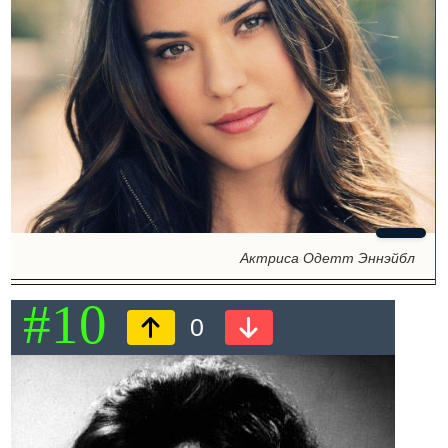
Актриса Одетт Эннэйбл
#10
0