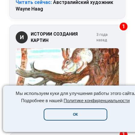
Читать сейчас:
Австралийский художник
Wayne Haag
1
ИСТОРИИ СОЗДАНИЯ
3 года
И
КАРТИН
назад
Мы используем куки для улучшения работы этого сайта
Подробнее в нашей
Политике конфиденциальности
Читать сейчас:
Комаров Наводнение
ОК
описание картины
1