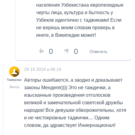
населения Узбекистана европеоидные
черты лица, культура и бытность у
Узбеков идентично с таджиками! Если
не веришь моим словам проверь в
инете, в Википедии может!
0
0
👍
👎
Ответить
29.10.2018 в 08:19
Авторы ошибаются, а заодно и доказывают
Тамерлан
законы Менделя)))) Это не таждички, а
(Гость)
изысканные произведения отголосков
великой и замечательной советской дружбы
народов! Все девушки обворожительны, хотя
и не чистокровные таджички.... Одним
словом, да здравствует Иниернационал!