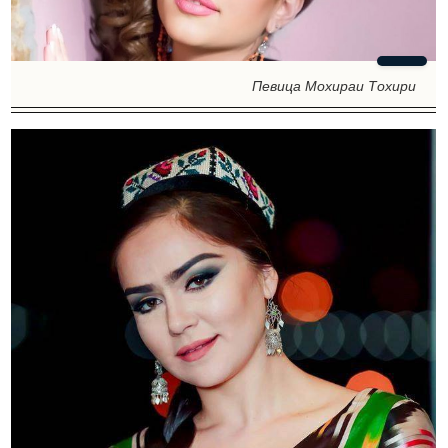
Певица Мохираи Тохири