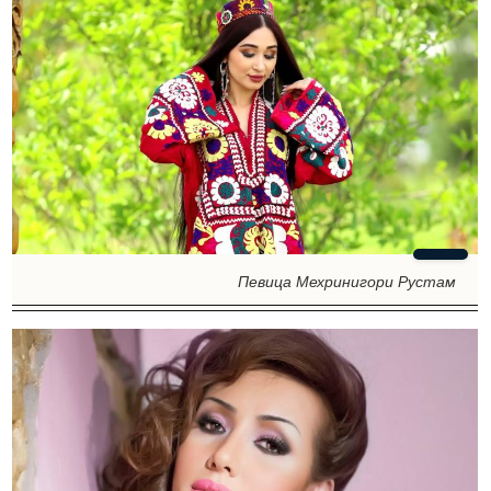
Певица Мехринигори Рустам