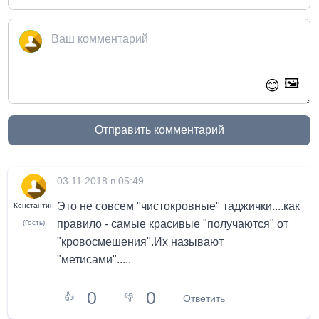
🖼️
😊
Отправить комментарий
03.11.2018 в 05:49
Это не совсем "чистокровные" таджички....как
Константин
правило - самые красивые "получаются" от
(Гость)
"кровосмешения".Их называют
"метисами".....
0
0
👍
👎
Ответить