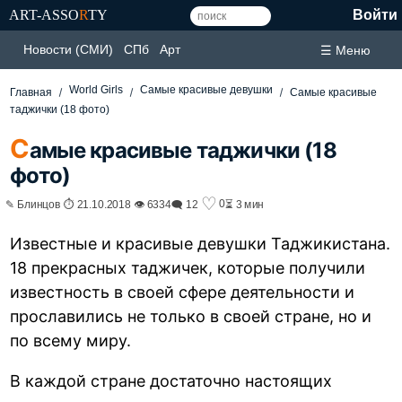
ART-ASSO
R
TY
Войти
Новости (СМИ)
СПб
Арт
☰ Меню
World Girls
Самые красивые девушки
Главная
Самые красивые
таджички (18 фото)
С
амые красивые таджички (18
фото)
♡
0
✎ Блинцов ⏱ 21.10.2018 👁 6334
🗨 12
⏳ 3 мин
Известные и красивые девушки Таджикистана.
18 прекрасных таджичек, которые получили
известность в своей сфере деятельности и
прославились не только в своей стране, но и
по всему миру.
В каждой стране достаточно настоящих