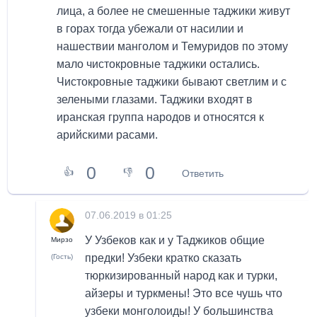
лица, а более не смешенные таджики живут
в горах тогда убежали от насилии и
нашествии манголом и Темуридов по этому
мало чистокровные таджики остались.
Чистокровные таджики бывают светлим и с
зелеными глазами. Таджики входят в
иранская группа народов и относятся к
арийскими расами.
0
0
👍
👎
Ответить
07.06.2019 в 01:25
У Узбеков как и у Таджиков общие
Мирзо
предки! Узбеки кратко сказать
(Гость)
тюркизированный народ как и турки,
айзеры и туркмены! Это все чушь что
узбеки монголоиды! У большинства