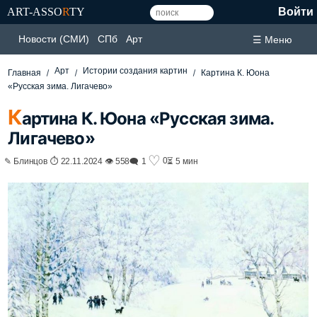
ART-ASSO
R
TY
Войти
Новости (СМИ)
СПб
Арт
☰ Меню
Арт
Истории создания картин
Главная
Картина К. Юона
«Русская зима. Лигачево»
К
артина К. Юона «Русская зима.
Лигачево»
♡
0
✎ Блинцов ⏱ 22.11.2024 👁 558
🗨 1
⏳ 5 мин