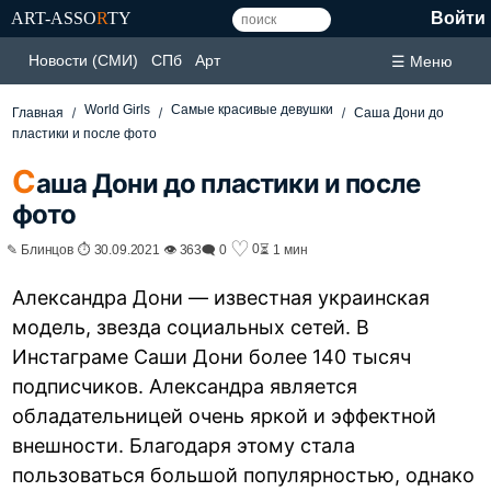
ART-ASSO
R
TY
Войти
Новости (СМИ)
СПб
Арт
☰ Меню
World Girls
Самые красивые девушки
Главная
Саша Дони до
пластики и после фото
С
аша Дони до пластики и после
фото
♡
0
✎ Блинцов ⏱ 30.09.2021 👁 363
🗨 0
⏳ 1 мин
Александра Дони — известная украинская
модель, звезда социальных сетей. В
Инстаграме Саши Дони более 140 тысяч
подписчиков. Александра является
обладательницей очень яркой и эффектной
внешности. Благодаря этому стала
пользоваться большой популярностью, однако