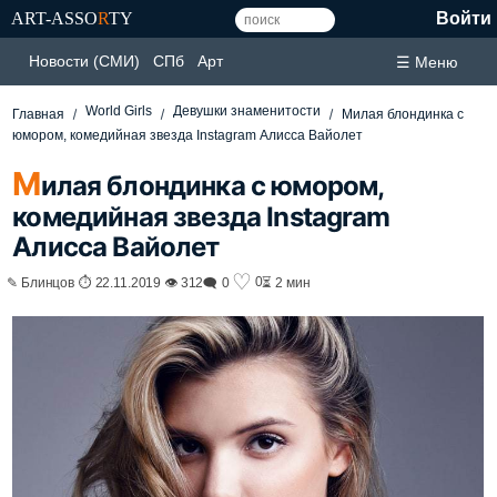
ART-ASSO
R
TY
Войти
Новости (СМИ)
СПб
Арт
☰ Меню
World Girls
Девушки знаменитости
Главная
Милая блондинка с
юмором, комедийная звезда Instagram Алисса Вайолет
М
илая блондинка с юмором,
комедийная звезда Instagram
Алисса Вайолет
♡
0
✎ Блинцов ⏱ 22.11.2019 👁 312
🗨 0
⏳ 2 мин