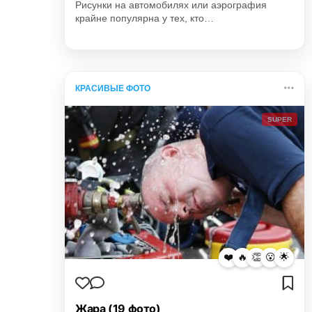
Рисунки на автомобилях или аэрография
крайне популярна у тех, кто…
КРАСИВЫЕ ФОТО
SUPER
❤️
🔥
👏
😮
🌟
Жара (19 фото)