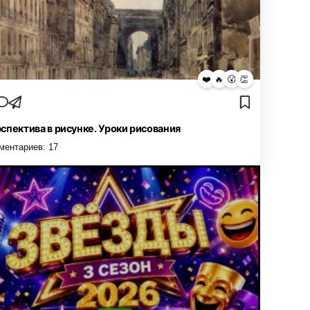
❤️
🔥
😮
👏
спектива в рисунке. Уроки рисования
ментариев:
17