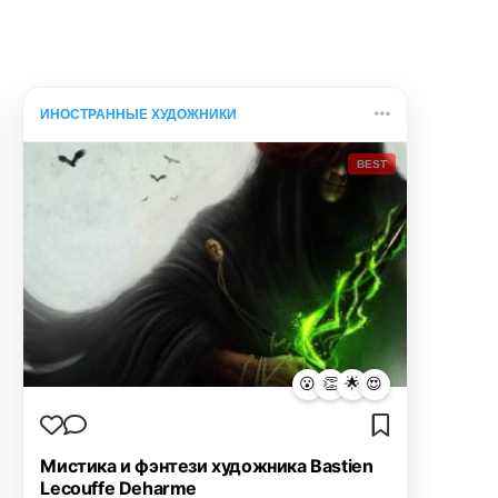
ИНОСТРАННЫЕ ХУДОЖНИКИ
BEST
😮
👏
🌟
😍
Мистика и фэнтези художника Bastien
Lecouffe Deharme