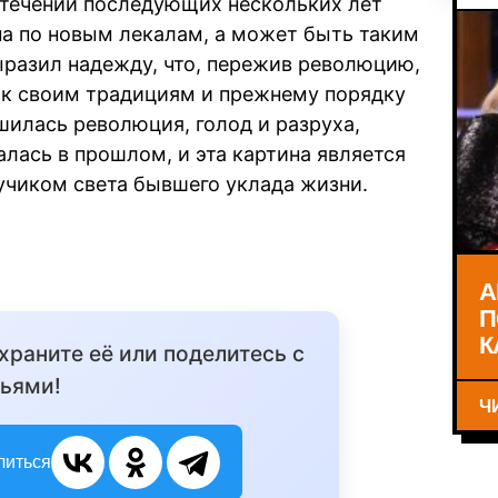
в течении последующих нескольких лет
на по новым лекалам, а может быть таким
разил надежду, что, пережив революцию,
 к своим традициям и прежнему порядку
ушилась революция, голод и разруха,
алась в прошлом, и эта картина является
чиком света бывшего уклада жизни.
А
П
К
охраните её или поделитесь с
ьями!
Ч
литься