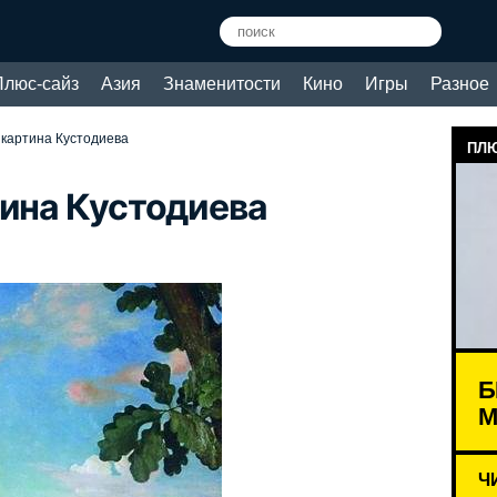
Плюс-сайз
Азия
Знаменитости
Кино
Игры
Разное
 картина Кустодиева
ПЛЮ
тина Кустодиева
Б
М
Ч