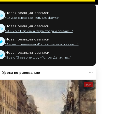
Новая реакция к записи
👍
"Самые смешные коты (20 фото)"
Новая реакция к записи
👍
"«Окно в Париж» актёры тогда и сейчас ..."
Новая реакция к записи
❤️
"Анонс преемника «Великолепного века»:..."
Новая реакция к записи
😂
"Все о 13 сезоне шоу «Голос. Дети»: пр..."
Уроки по рисованию
TOP