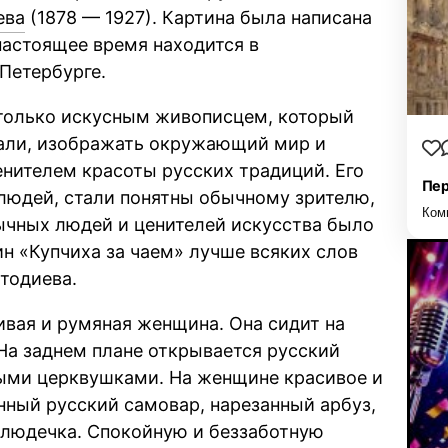
ева
(1878 — 1927). Картина была написана
В настоящее время находится в
Петербурге.
 только искусным живописцем, который
тали, изображать окружающий мир и
енителем красоты русских традиций. Его
Пер
людей, стали понятны обычному зрителю,
Ком
бычных людей и ценителей искусства было
ин «Купчиха за чаем» лучше всяких слов
тодиева.
ивая и румяная женщина. Она сидит на
На заднем плане открывается русский
ыми церквушками. На женщине красивое и
онный русский самовар, нарезанный арбуз,
 блюдечка. Спокойную и беззаботную