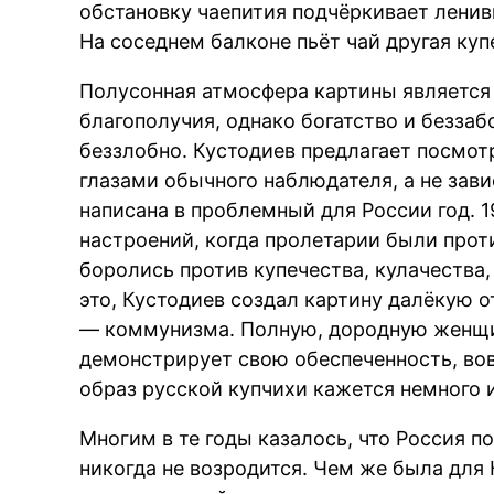
обстановку чаепития подчёркивает ленивы
На соседнем балконе пьёт чай другая куп
Полусонная атмосфера картины является
благополучия, однако богатство и беззаб
беззлобно. Кустодиев предлагает посмот
глазами обычного наблюдателя, а не зав
написана в проблемный для России год. 
настроений, когда пролетарии были проти
боролись против купечества, кулачества,
это, Кустодиев создал картину далёкую о
— коммунизма. Полную, дородную женщин
демонстрирует свою обеспеченность, вов
образ русской купчихи кажется немного
Многим в те годы казалось, что Россия п
никогда не возродится. Чем же была для