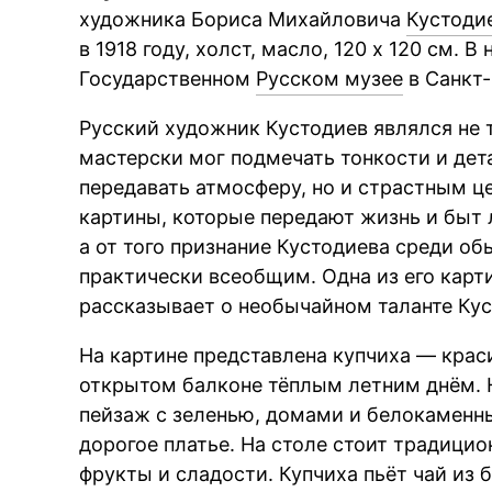
художника Бориса Михайловича
Кустоди
в 1918 году, холст, масло, 120 x 120 см. 
Государственном
Русском музее
в Санкт-
Русский художник Кустодиев являлся не
мастерски мог подмечать тонкости и де
передавать атмосферу, но и страстным ц
картины, которые передают жизнь и быт 
а от того признание Кустодиева среди о
практически всеобщим. Одна из его карт
рассказывает о необычайном таланте Кус
На картине представлена купчиха — крас
открытом балконе тёплым летним днём. 
пейзаж с зеленью, домами и белокаменн
дорогое платье. На столе стоит традици
фрукты и сладости. Купчиха пьёт чай из