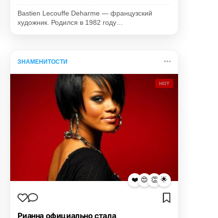
Bastien Lecouffe Deharme — французский
художник. Родился в 1982 году…
ЗНАМЕНИТОСТИ
HOT
❤️
😍
👏
🌟
Рианна официально стала