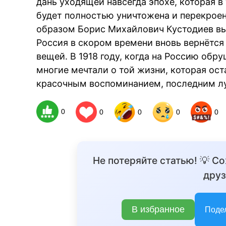
дань уходящей навсегда эпохе, которая 
будет полностью уничтожена и перекрое
образом Борис Михайлович Кустодиев вы
Россия в скором времени вновь вернётся
вещей. В 1918 году, когда на Россию обр
многие мечтали о той жизни, которая ост
красочным воспоминанием, последним лу
0
0
0
0
0
Не потеряйте статью! 💡 С
друз
В избранное
Поде