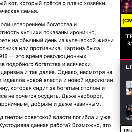
й кот, который трётся о плечо хозяйки.
еческая семья.
BREAKING NEWS /// НОВОСТИ (СМИ) /// СВЕЖИЕ Н
 олицетворением богатства и
отность купчихи показаны иронично,
Т
реть на обычный день из купеческой жизни
З
истника или противника. Картина была
1918 — это время революционных
в подобного богатства и всячески
L
 царизма и так далее. Однако, несмотря на
т идеалов новой власти и новой идеологии
у, которая сидит за богатым столом и
се не хочется осудить. Даже наоборот,
 ироничным, добрым и даже невинным.
од гнётом советской власти погибла и уже
 Кустодиева данная работа? Возможно, это
ПЛЮ