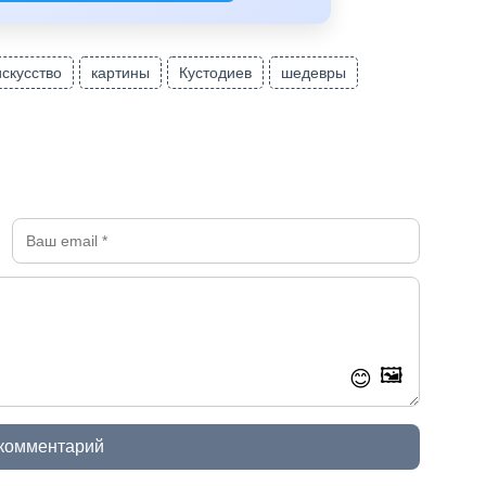
искусство
картины
Кустодиев
шедевры
🖼️
😊
 комментарий