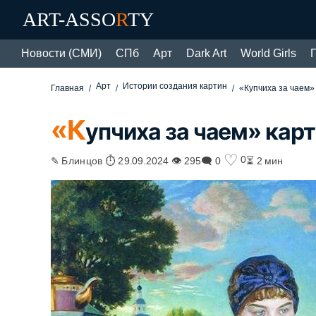
ART-ASSO
R
TY
Новости (СМИ)
СПб
Арт
Dark Art
World Girls
Арт
Истории создания картин
Главная
«Купчиха за чаем»
«К
упчиха за чаем» кар
♡
0
✎ Блинцов ⏱ 29.09.2024 👁 295
🗨 0
⏳ 2 мин