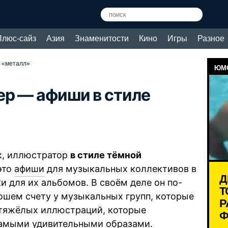
Плюс-сайз
Азия
Знаменитости
Кино
Игры
Разное
 «металл»
ЮМО
р — афиши в стиле
к, иллюстратор
в стиле тёмной
это
афиши
для музыкальных коллективов в
Д
и для их альбомов. В своём деле он по-
Т
ошем счету у музыкальных групп, которые
Р
 тяжёлых иллюстраций, которые
Ф
амыми удивительными образами.