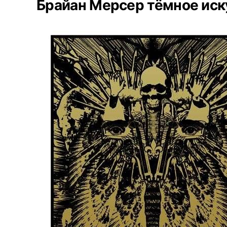
Брайан Мерсер тёмное иск