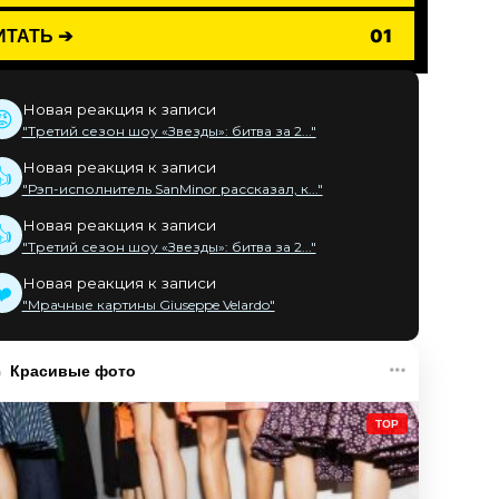
ИТАТЬ ➔
01
Новая реакция к записи
😡
"Третий сезон шоу «Звезды»: битва за 2..."
Новая реакция к записи
👍
"Рэп-исполнитель SanMinor рассказал, к..."
Новая реакция к записи
👍
"Третий сезон шоу «Звезды»: битва за 2..."
Новая реакция к записи
❤️
"Мрачные картины Giuseppe Velardo"
Красивые фото
TOP