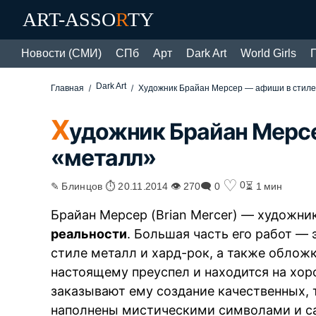
ART-ASSO
R
TY
Новости (СМИ)
СПб
Арт
Dark Art
World Girls
Dark Art
Главная
Художник Брайан Мерсер — афиши в стиле
Х
удожник Брайан Мерсе
«металл»
♡
0
✎ Блинцов ⏱ 20.11.2014 👁 270
🗨 0
⏳ 1 мин
Брайан Мерсер (Brian Mercer) — художни
реальности
. Большая часть его работ — 
стиле металл и хард-рок, а также обложк
настоящему преуспел и находится на хор
заказывают ему создание качественных,
наполнены мистическими символами и с