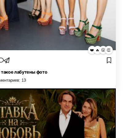
❤️
🔥
😮
👏
 такое лабутены фото
ментариев:
13