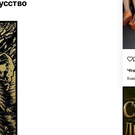
усство
Что
Ком