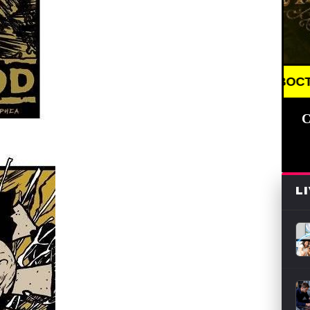
BREAKING NEWS /// НОВОСТИ (СМИ) /// СВЕЖ
С
L