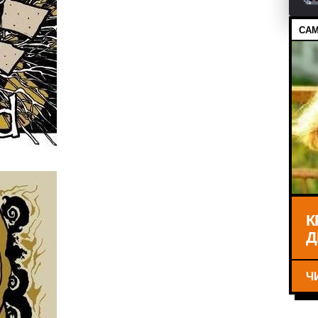
САМ
К
Д
Ч