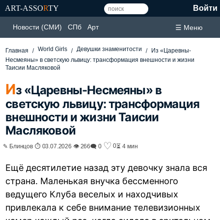
ART-ASSO
R
TY
Войти
Новости (СМИ)
СПб
Арт
☰ Меню
World Girls
Девушки знаменитости
Главная
Из «Царевны-
Несмеяны» в светскую львицу: трансформация внешности и жизни
Таисии Масляковой
И
з «Царевны-Несмеяны» в
светскую львицу: трансформация
внешности и жизни Таисии
Масляковой
♡
0
✎ Блинцов ⏱ 03.07.2026 👁 266
🗨 0
⏳ 4 мин
Ещё десятилетие назад эту девочку знала вся
страна. Маленькая внучка бессменного
ведущего Клуба веселых и находчивых
привлекала к себе внимание телевизионных