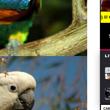
EWS /// НОВОСТИ (СМИ) /// СВЕЖИЕ НОВОСТИ /// 
L
САМ