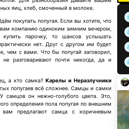
нопли. Для разнообразия давайте вашим
ых яиц, хлеб, смоченный в молоке.
Идём покупать попугая. Если вы хотите, что
л вам компанию одиноким зимним вечером,
и купить парочку, то шансов услышать
практически нет. Друг с другом им будет
е, чем с вами. Что бы попугай заговорил,
 не разговаривают почти никогда, да и
ец, а кто самка?
Карелы и Неразлучники
стых попугаев всё сложнее. Самцы и самки
У самцов он нежно-голубого цвета. Это,
угого определения пола попугая по внешним
и вам предлагают самца с коричневым