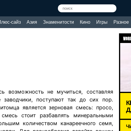
Плюс-сайз
Азия
Знаменитости
Кино
Игры
Разное
WORL
сь возможность не мучиться, составляя
 заводчики, поступают так до сих пор.
К
итомца является зерновая смесь: просо,
Д
 смесь стоит разбавлять минеральными
ольшим количеством канареечного семя,
Ч