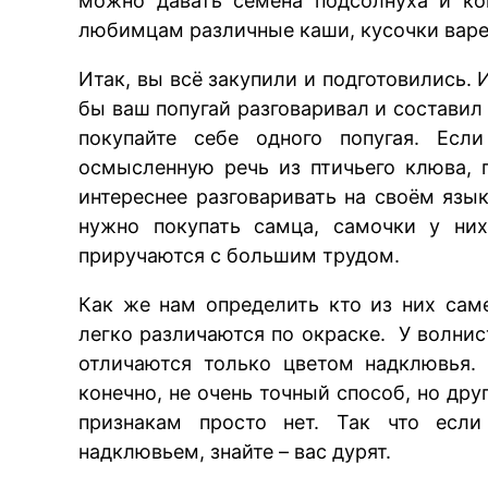
можно давать семена подсолнуха и ко
любимцам различные каши, кусочки варен
Итак, вы всё закупили и подготовились. 
бы ваш попугай разговаривал и состави
покупайте себе одного попугая. Есл
осмысленную речь из птичьего клюва, 
интереснее разговаривать на своём язык
нужно покупать самца, самочки у них
приручаются с большим трудом.
Как же нам определить кто из них сам
легко различаются по окраске. У волни
отличаются только цветом надклювья. 
конечно, не очень точный способ, но др
признакам просто нет. Так что есл
надклювьем, знайте – вас дурят.