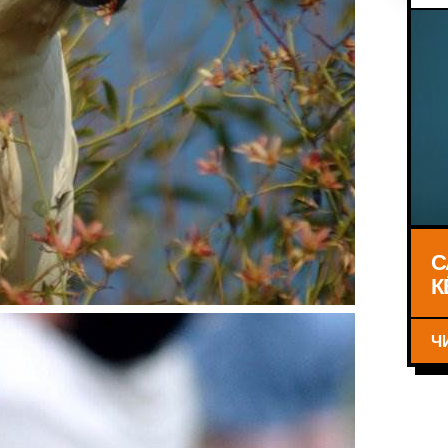
С
К
Ч