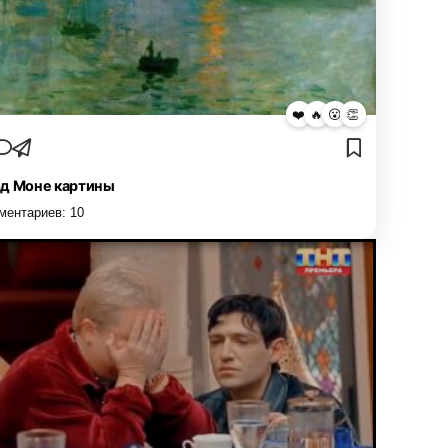
❤️
🔥
😮
👏
д Моне картины
ментариев:
10