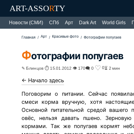
ART-ASSO
R
TY
Новости (СМИ)
СПб
Арт
Dark Art
World Girls
Арт
Красивые фото
Главная
Фотографии попугаев
Ф
отографии попугаев
♡
0
✎ Блинцов ⏱ 15.01.2012 👁 170
🗨 0
⏳ 2 мин
<- Начало здесь
Поговорим о питании. Сейчас появила
смеси корма вручную, хотя настоящие
Основной питательной средой вашего п
овёс, нельзя давать пшено. Зерновую
кормами. Так же попугаев кормят неб