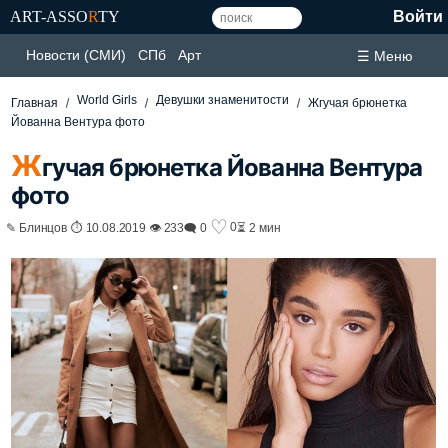
ART-ASSO
R
TY
Войти
Новости (СМИ)
СПб
Арт
☰ Меню
World Girls
Девушки знаменитости
Главная
Жгучая брюнетка
Йованна Вентура фото
Ж
гучая брюнетка Йованна Вентура
фото
♡
0
✎ Блинцов ⏱ 10.08.2019 👁 233
🗨 0
⏳ 2 мин