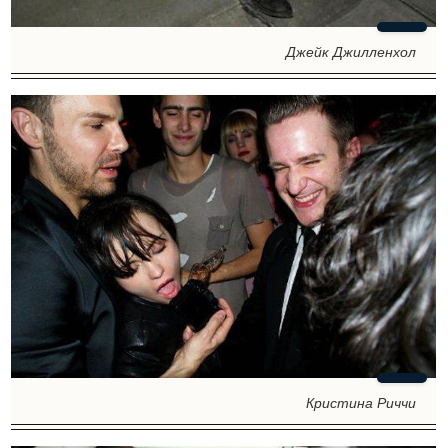
Джейк Джилленхол
Кристина Риччи