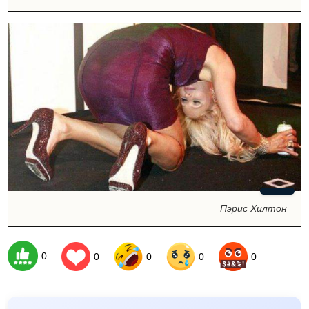
Пэрис Хилтон
0
0
0
0
0