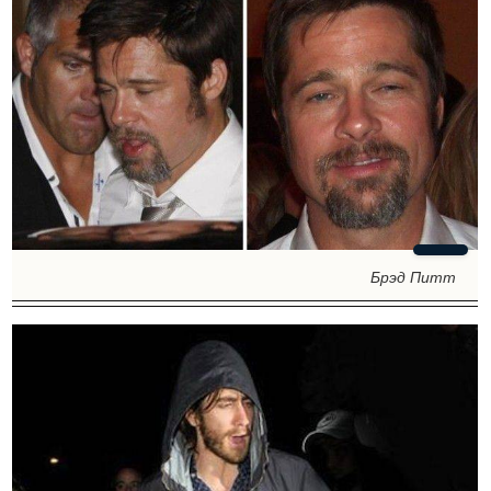
Брэд Питт