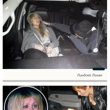
Линдсей Лохан