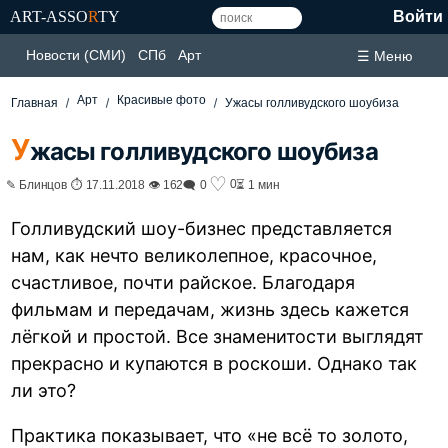
ART-ASSO
R
TY
Войти
Новости (СМИ)
СПб
Арт
☰ Меню
Арт
Красивые фото
Главная
Ужасы голливудского шоубиза
У
жасы голливудского шоубиза
♡
0
✎ Блинцов ⏱ 17.11.2018 👁 162
🗨 0
⏳ 1 мин
Голливудский шоу-бизнес представляется
нам, как нечто великолепное, красочное,
счастливое, почти райское. Благодаря
фильмам и передачам, жизнь здесь кажется
лёгкой и простой. Все знаменитости выглядят
прекрасно и купаются в роскоши. Однако так
ли это?
Практика показывает, что «не всё то золото,