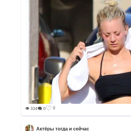
♡
0
👁 334
🗨 0
Актёры тогда и сейчас