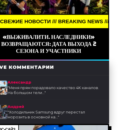
И /// BREAKING NEWS /// НОВОСТИ (СМИ) /// СВ
«ВЫЖИВАЛИТИ. НАСЛЕДНИКИ»
ВОЗВРАЩАЮТСЯ: ДАТА ВЫХОДА 2
СЕЗОНА И УЧАСТНИКИ
IVE КОММЕНТАРИИ
Александр
"
Меня прям порадовало качество 4K каналов.
На большом тели...
"
Андрей
"
Холодильник Samsung вдруг перестал
морозить в основной ка...
"
С-САЙЗ