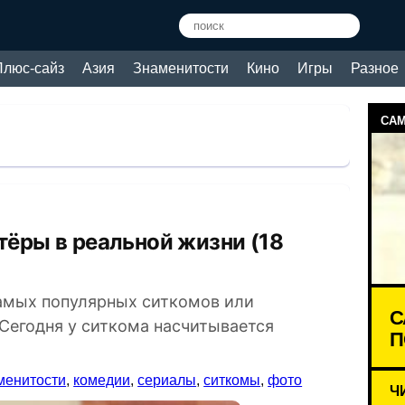
Плюс-сайз
Азия
Знаменитости
Кино
Игры
Разное
САМ
амых популярных ситкомов или
С
Сегодня у ситкома насчитывается
П
менитости
,
комедии
,
сериалы
,
ситкомы
,
фото
Ч