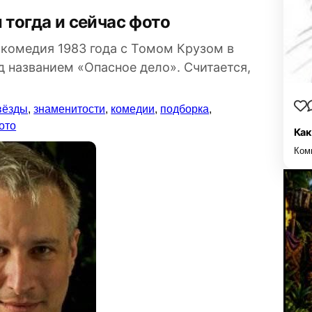
 тогда и сейчас фото
комедия 1983 года с Томом Крузом в
д названием «Опасное дело». Считается,
вёзды
,
знаменитости
,
комедии
,
подборка
,
ото
Как
Ком