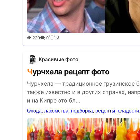
BREAK
♡
0
👁 220
🗨 0
Красивые фото
Чурчхела рецепт фото
Чурчхела — традиционное грузинское 
также известно и в других странах, на
и на Кипре это бл...
блюда
,
лакомства
,
подборка
,
рецепты
,
сладости