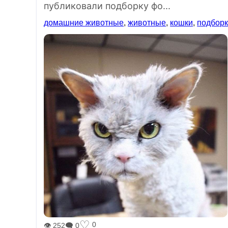
публиковали подборку фо...
домашние животные
,
животные
,
кошки
,
подбор
♡
0
👁 252
🗨 0