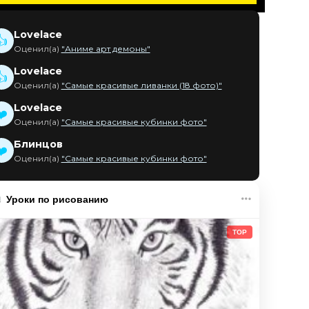
Lovelace
👍
Оценил(а)
"Аниме арт демоны"
Lovelace
👍
Оценил(а)
"Самые красивые ливанки (18 фото)"
Lovelace
❤️
Оценил(а)
"Самые красивые кубинки фото"
Блинцов
❤️
Оценил(а)
"Самые красивые кубинки фото"
Уроки по рисованию
TOP