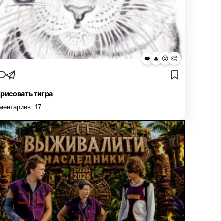
❤️
🔥
😮
👏
 рисовать тигра
ментариев:
17