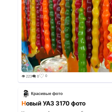
♡
0
👁 223
🗨 0
Красивые фото
Новый УАЗ 3170 фото