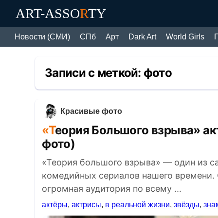
ART-ASSO
R
TY
Новости (СМИ)
СПб
Арт
Dark Art
World Girls
Записи с меткой:
фото
Красивые фото
«Теория Большого взрыва» актёры в реальной жизни (18
фото)
«Теория большого взрыва» — один из с
комедийных сериалов нашего времени. 
огромная аудитория по всему ...
актёры
,
актрисы
,
в реальной жизни
,
звёзды
,
зна