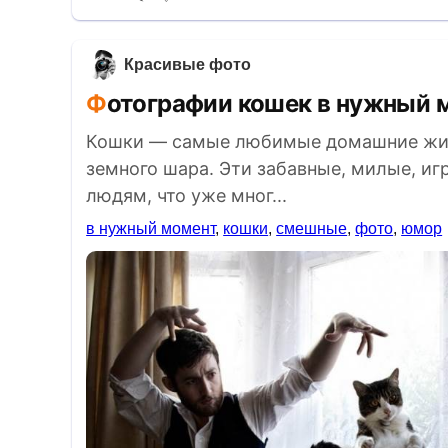
Красивые фото
Фотографии кошек в нужный 
Кошки — самые любимые домашние жив
земного шара. Эти забавные, милые, и
людям, что уже мног...
в нужный момент
,
кошки
,
смешные
,
фото
,
юмор