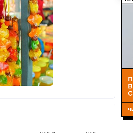
П
В
С
Ч