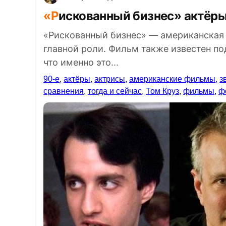
«Рискованный бизнес» актёры
«Рискованный бизнес» — американская 
главной роли. Фильм также известен по
что именно это...
90-е
,
актёры
,
актрисы
,
американские фильмы
,
з
сравнения
,
тогда и сейчас
,
Том Круз
,
фильмы
,
ф