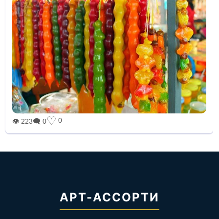
♡
0
👁 223
🗨 0
АРТ-АССОРТИ