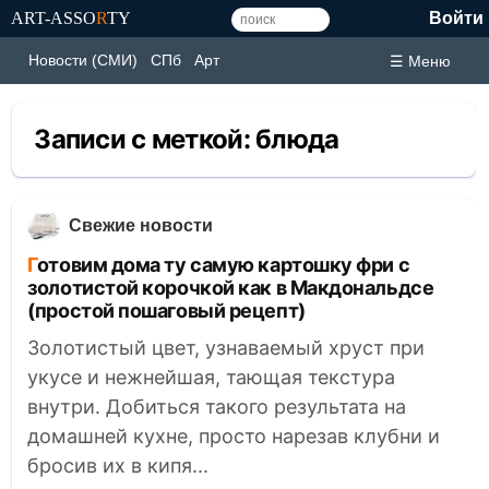
ART-ASSO
R
TY
Войти
Новости (СМИ)
СПб
Арт
☰ Меню
Записи с меткой:
блюда
Свежие новости
Готовим дома ту самую картошку фри с
золотистой корочкой как в Макдональдсе
(простой пошаговый рецепт)
Золотистый цвет, узнаваемый хруст при
укусе и нежнейшая, тающая текстура
внутри. Добиться такого результата на
домашней кухне, просто нарезав клубни и
бросив их в кипя...