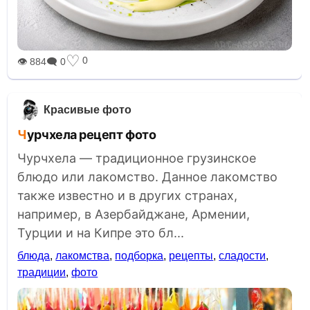
♡
0
👁 884
🗨 0
Красивые фото
Чурчхела рецепт фото
Чурчхела — традиционное грузинское
блюдо или лакомство. Данное лакомство
также известно и в других странах,
например, в Азербайджане, Армении,
Турции и на Кипре это бл...
блюда
,
лакомства
,
подборка
,
рецепты
,
сладости
,
традиции
,
фото