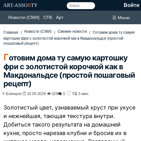
ART-ASSO
R
TY
Войти
Новости (СМИ)
СПб
Арт
☰ Меню
Новости (СМИ)
Свежие новости
Главная
Готовим дома ту самую
картошку фри с золотистой корочкой как в Макдональдсе (простой
пошаговый рецепт)
Г
отовим дома ту самую картошку
фри с золотистой корочкой как в
Макдональдсе (простой пошаговый
рецепт)
♡
0
✎ Блинцов ⏱ 10.06.2026 👁 529
🗨 0
⏳ 5 мин
Золотистый цвет, узнаваемый хруст при укусе
и нежнейшая, тающая текстура внутри.
Добиться такого результата на домашней
кухне, просто нарезав клубни и бросив их в