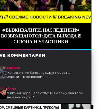
/// BREAKING NEWS /// НОВОСТИ (СМИ) /// СВЕЖ
«ВЫЖИВАЛИТИ. НАСЛЕДНИКИ»
ВОЗВРАЩАЮТСЯ: ДАТА ВЫХОДА 2
СЕЗОНА И УЧАСТНИКИ
IVE КОММЕНТАРИИ
Андрей
"
Холодильник Samsung вдруг перестал
морозить в основной ка...
"
Анна
"
Евгения хорошева отпусти Серёжу она тебе
не жена не ре...
"
Р, СМЕШНЫЕ КАРТИНКИ, ПРИКОЛЫ