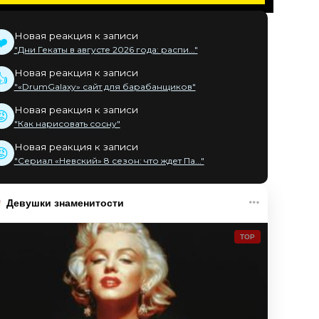
Новая реакция к записи
❤️
"Дни Гекаты в августе 2026 года: распи..."
Новая реакция к записи
👍
"«DrumGalaxy» сайт для барабанщиков"
Новая реакция к записи
😡
"Как нарисовать сосну"
Новая реакция к записи
😡
"Сериал «Невский» 8 сезон: что ждет Па..."
Девушки знаменитости
TOP