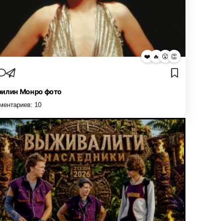
❤️
🔥
😮
👏
илин Монро фото
ментариев:
10