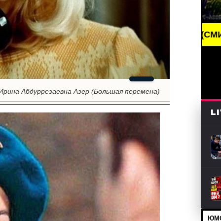
G NEWS /// НОВОСТИ (СМИ) /// СВЕЖИЕ НОВОСТИ 
Ирина Абдуррезаевна Азер (Большая перемена)
L
ЮМО