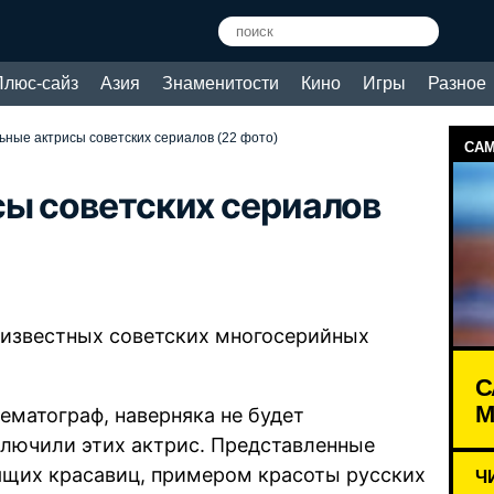
Плюс-сайз
Азия
Знаменитости
Кино
Игры
Разное
ные актрисы советских сериалов (22 фото)
САМ
ы советских сериалов
 известных советских многосерийных
С
М
нематограф, наверняка не будет
включили этих актрис. Представленные
ящих красавиц, примером красоты русских
Ч