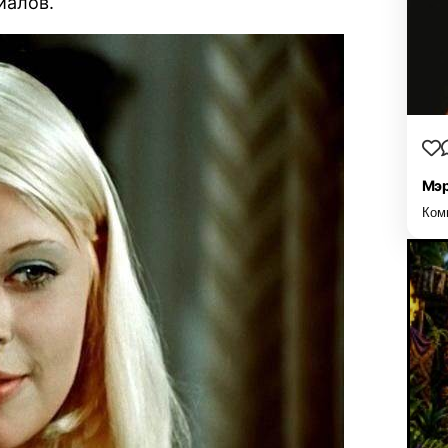
иалов.
Мэр
Ком