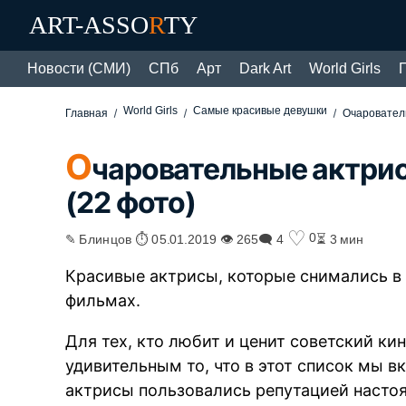
ART-ASSO
R
TY
Новости (СМИ)
СПб
Арт
Dark Art
World Girls
World Girls
Самые красивые девушки
Главная
Очарователь
О
чаровательные актрис
(22 фото)
♡
0
✎ Блинцов ⏱ 05.01.2019 👁 265
🗨 4
⏳ 3 мин
Красивые актрисы, которые снимались в
фильмах.
Для тех, кто любит и ценит советский ки
удивительным то, что в этот список мы 
актрисы пользовались репутацией насто