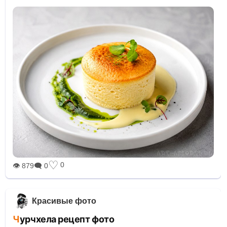
♡
0
👁 879
🗨 0
Красивые фото
Чурчхела рецепт фото