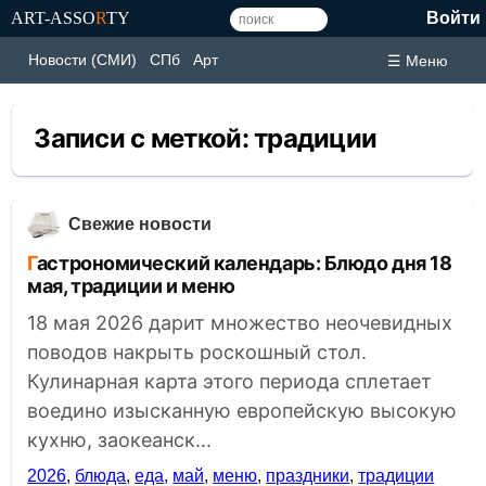
ART-ASSO
R
TY
Войти
Новости (СМИ)
СПб
Арт
☰ Меню
Записи с меткой:
традиции
Свежие новости
Гастрономический календарь: Блюдо дня 18
мая, традиции и меню
18 мая 2026 дарит множество неочевидных
поводов накрыть роскошный стол.
Кулинарная карта этого периода сплетает
воедино изысканную европейскую высокую
кухню, заокеанск...
2026
,
блюда
,
еда
,
май
,
меню
,
праздники
,
традиции