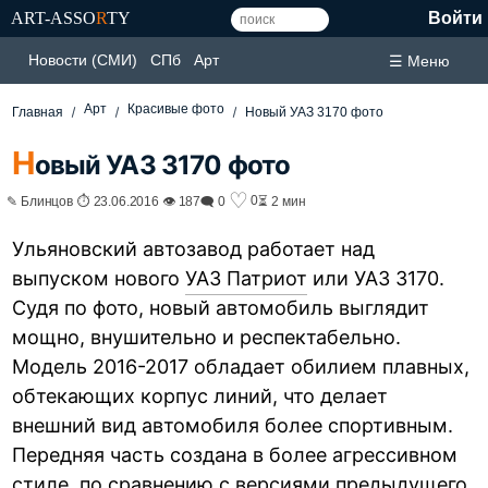
ART-ASSO
R
TY
Войти
Новости (СМИ)
СПб
Арт
☰ Меню
Арт
Красивые фото
Главная
Новый УАЗ 3170 фото
Н
овый УАЗ 3170 фото
♡
0
✎ Блинцов ⏱ 23.06.2016 👁 187
🗨 0
⏳ 2 мин
Ульяновский автозавод работает над
выпуском нового
УАЗ Патриот
или УАЗ 3170.
Судя по фото, новый автомобиль выглядит
мощно, внушительно и респектабельно.
Модель 2016-2017 обладает обилием плавных,
обтекающих корпус линий, что делает
внешний вид автомобиля более спортивным.
Передняя часть создана в более агрессивном
стиле, по сравнению с версиями предыдущего