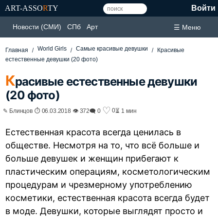
ART-ASSO
R
TY
Войти
Новости (СМИ)
СПб
Арт
☰ Меню
World Girls
Самые красивые девушки
Главная
Красивые
естественные девушки (20 фото)
К
расивые естественные девушки
(20 фото)
♡
0
✎ Блинцов ⏱ 06.03.2018 👁 372
🗨 0
⏳ 1 мин
Естественная красота всегда ценилась в
обществе. Несмотря на то, что всё больше и
больше девушек и женщин прибегают к
пластическим операциям, косметологическим
процедурам и чрезмерному употреблению
косметики, естественная красота всегда будет
в моде.
Девушки
, которые выглядят просто и